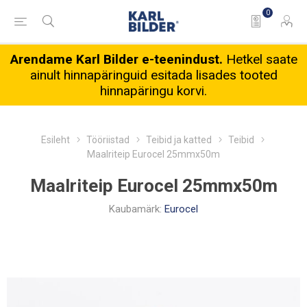
0
Arendame Karl Bilder e-teenindust.
Hetkel saate
ainult hinnapäringuid esitada lisades tooted
hinnapäringu korvi.
Esileht
Tööriistad
Teibid ja katted
Teibid
Maalriteip Eurocel 25mmx50m
Maalriteip Eurocel 25mmx50m
Kaubamärk:
Eurocel