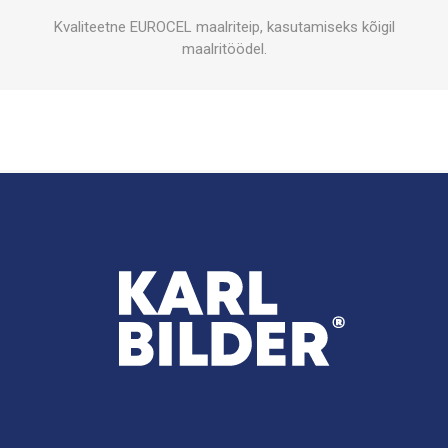
Kvaliteetne EUROCEL maalriteip, kasutamiseks kõigil
maalritöödel.