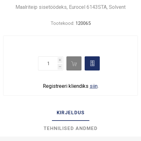
Maalriteip sisetöödeks, Eurocel 6143STA, Solvent
Tootekood:
120065
i

d
h
Registreeri kliendiks
siin
.
KIRJELDUS
TEHNILISED ANDMED