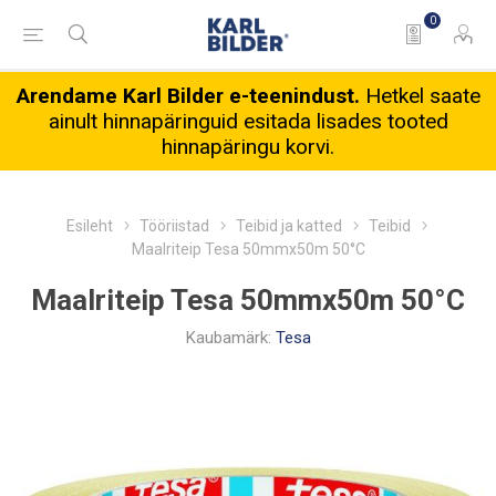
0
Arendame Karl Bilder e-teenindust.
Hetkel saate
ainult hinnapäringuid esitada lisades tooted
hinnapäringu korvi.
Esileht
Tööriistad
Teibid ja katted
Teibid
Maalriteip Tesa 50mmx50m 50°C
Maalriteip Tesa 50mmx50m 50°C
Kaubamärk:
Tesa