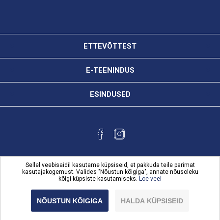
ETTEVÕTTEST
E-TEENINDUS
ESINDUSED
Sellel veebisaidil kasutame küpsiseid, et pakkuda teile parimat
kasutajakogemust. Valides "Nõustun kõigiga", annate nõusoleku
kõigi küpsiste kasutamiseks.
Loe veel
Powered by
nopCommerce
Copyright © 2026 Karl Bilder e-teenindus. Kõik õigused
NÕUSTUN KÕIGIGA
HALDA KÜPSISEID
reserveeritud.