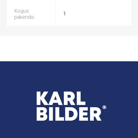
Kogus
1
pakendis