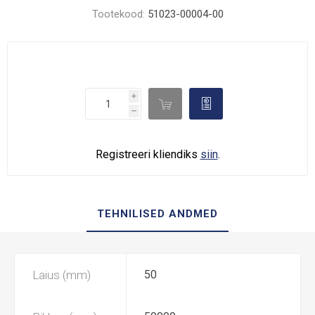
Tootekood:
51023-00004-00
i

d
h
Registreeri kliendiks
siin
.
TEHNILISED ANDMED
Laius (mm)
50