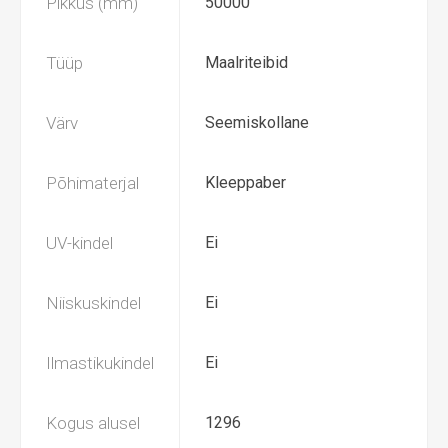
Pikkus (mm)
50000
Tüüp
Maalriteibid
Värv
Seemiskollane
Põhimaterjal
Kleeppaber
UV-kindel
Ei
Niiskuskindel
Ei
Ilmastikukindel
Ei
Kogus alusel
1296