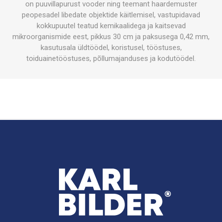
on puuvillapurust vooder ning teemant haardemuster
peopesadel libedate objektide käitlemisel, vastupidavad
kokkupuutel teatud kemikaalidega ja kaitsevad
mikroorganismide eest, pikkus 30 cm ja paksusega 0,42 mm,
kasutusala üldtöödel, koristusel, tööstuses,
toiduainetööstuses, põllumajanduses ja kodutöödel.