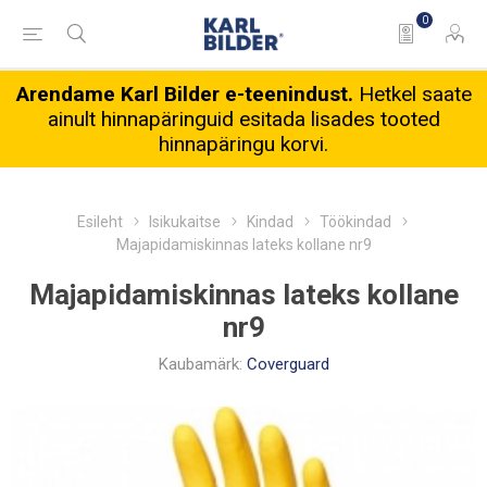
0
Arendame Karl Bilder e-teenindust.
Hetkel saate
ainult hinnapäringuid esitada lisades tooted
hinnapäringu korvi.
Esileht
Isikukaitse
Kindad
Töökindad
Majapidamiskinnas lateks kollane nr9
Majapidamiskinnas lateks kollane
nr9
Kaubamärk:
Coverguard