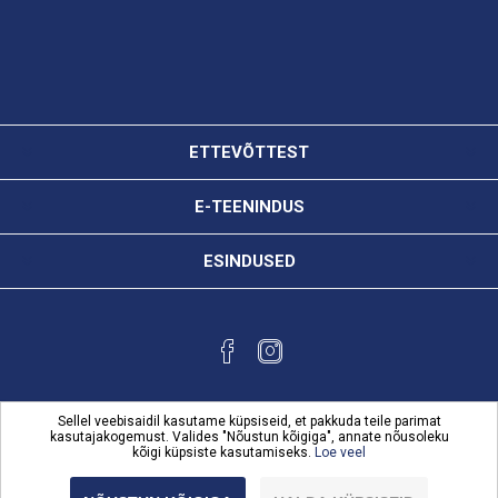
ETTEVÕTTEST
E-TEENINDUS
ESINDUSED
Sellel veebisaidil kasutame küpsiseid, et pakkuda teile parimat
kasutajakogemust. Valides "Nõustun kõigiga", annate nõusoleku
kõigi küpsiste kasutamiseks.
Loe veel
Powered by
nopCommerce
Copyright © 2026 Karl Bilder e-teenindus. Kõik õigused