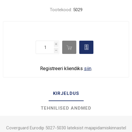
Tootekood:
5029
i

d
h
Registreeri kliendiks
siin
.
KIRJELDUS
TEHNILISED ANDMED
Coverguard Eurodip 5027-5030 lateksist majapidamiskinnastel