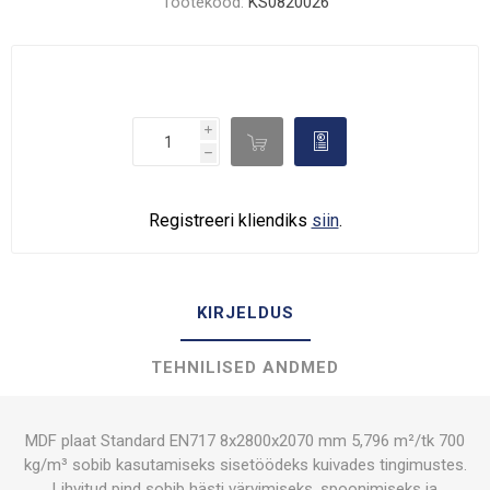
Tootekood:
KS0820026
i

d
h
Registreeri kliendiks
siin
.
KIRJELDUS
TEHNILISED ANDMED
MDF plaat Standard EN717 8x2800x2070 mm 5,796 m²/tk 700
kg/m³ sobib kasutamiseks sisetöödeks kuivades tingimustes.
Lihvitud pind sobib hästi värvimiseks, spoonimiseks ja