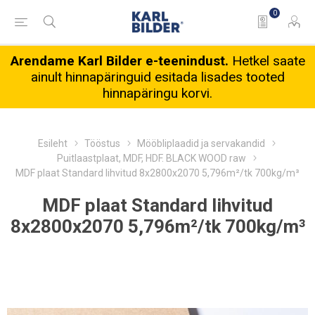
0
Arendame Karl Bilder e-teenindust.
Hetkel saate
ainult hinnapäringuid esitada lisades tooted
hinnapäringu korvi.
Esileht
Tööstus
Mööbliplaadid ja servakandid
Puitlaastplaat, MDF, HDF. BLACK WOOD raw
MDF plaat Standard lihvitud 8x2800x2070 5,796m²/tk 700kg/m³
MDF plaat Standard lihvitud
8x2800x2070 5,796m²/tk 700kg/m³