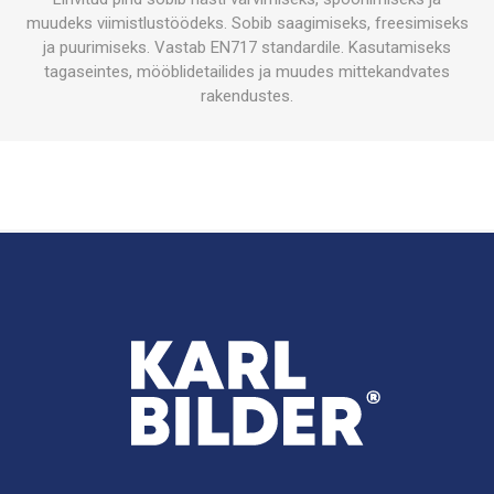
muudeks viimistlustöödeks. Sobib saagimiseks, freesimiseks
ja puurimiseks. Vastab EN717 standardile. Kasutamiseks
tagaseintes, mööblidetailides ja muudes mittekandvates
rakendustes.