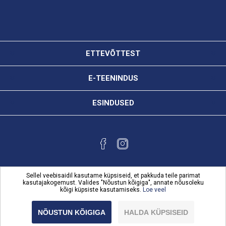
ETTEVÕTTEST
E-TEENINDUS
ESINDUSED
Sellel veebisaidil kasutame küpsiseid, et pakkuda teile parimat
kasutajakogemust. Valides "Nõustun kõigiga", annate nõusoleku
kõigi küpsiste kasutamiseks.
Loe veel
Powered by
nopCommerce
Copyright © 2026 Karl Bilder e-teenindus. Kõik õigused
NÕUSTUN KÕIGIGA
HALDA KÜPSISEID
reserveeritud.