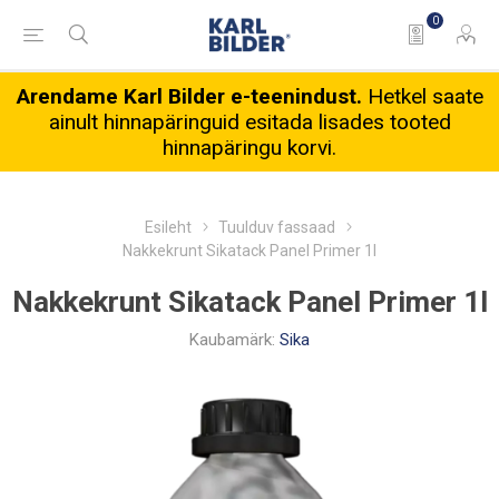
0
Arendame Karl Bilder e-teenindust.
Hetkel saate
ainult hinnapäringuid esitada lisades tooted
hinnapäringu korvi.
Esileht
Tuulduv fassaad
Nakkekrunt Sikatack Panel Primer 1l
Nakkekrunt Sikatack Panel Primer 1l
Kaubamärk:
Sika