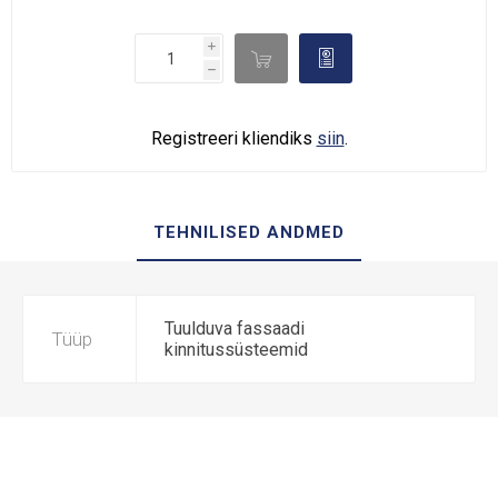
i

d
h
Registreeri kliendiks
siin
.
TEHNILISED ANDMED
Tuulduva fassaadi
Tüüp
kinnitussüsteemid