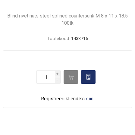
Blind rivet nuts steel splined countersunk M 8 x 11 x 18.5
100tk
Tootekood:
1433715
i

d
h
Registreeri kliendiks
siin
.