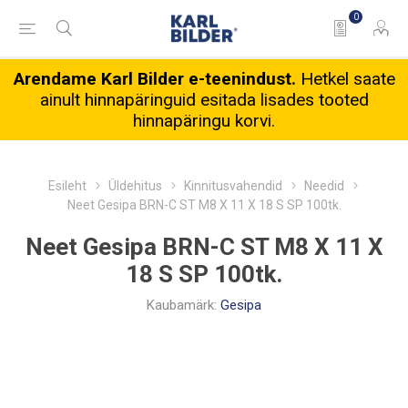
0
Arendame Karl Bilder e-teenindust.
Hetkel saate
ainult hinnapäringuid esitada lisades tooted
hinnapäringu korvi.
Esileht
Üldehitus
Kinnitusvahendid
Needid
Neet Gesipa BRN-C ST M8 X 11 X 18 S SP 100tk.
Neet Gesipa BRN-C ST M8 X 11 X
18 S SP 100tk.
Kaubamärk:
Gesipa