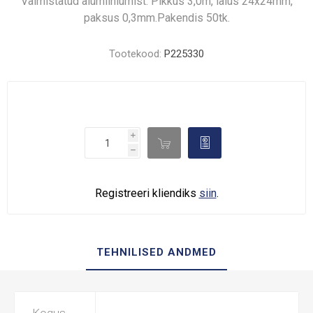
Valmistatud alumiiniumist. Pikkus 3,0m, laius 24x24mm,
paksus 0,3mm.Pakendis 50tk.
Tootekood:
P225330
i

d
h
Registreeri kliendiks
siin
.
TEHNILISED ANDMED