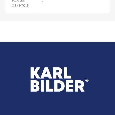
Kogus
1
pakendis