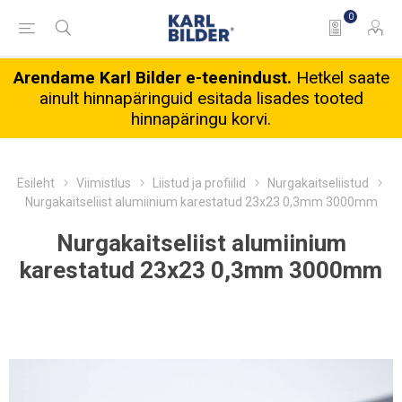
0
Arendame Karl Bilder e-teenindust.
Hetkel saate
ainult hinnapäringuid esitada lisades tooted
hinnapäringu korvi.
Esileht
Viimistlus
Liistud ja profiilid
Nurgakaitseliistud
Nurgakaitseliist alumiinium karestatud 23x23 0,3mm 3000mm
Nurgakaitseliist alumiinium
karestatud 23x23 0,3mm 3000mm