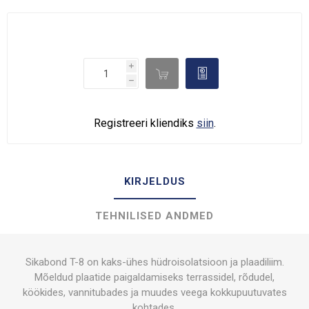
i

d
h
Registreeri kliendiks
siin
.
KIRJELDUS
TEHNILISED ANDMED
Sikabond T-8 on kaks-ühes hüdroisolatsioon ja plaadiliim.
Mõeldud plaatide paigaldamiseks terrassidel, rõdudel,
köökides, vannitubades ja muudes veega kokkupuutuvates
kohtades.