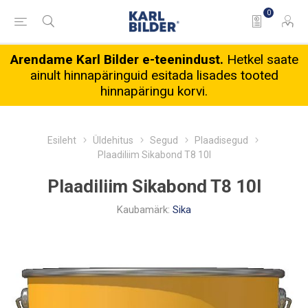
0
Arendame Karl Bilder e-teenindust.
Hetkel saate
ainult hinnapäringuid esitada lisades tooted
hinnapäringu korvi.
Esileht
Üldehitus
Segud
Plaadisegud
Plaadiliim Sikabond T8 10l
Plaadiliim Sikabond T8 10l
Kaubamärk:
Sika