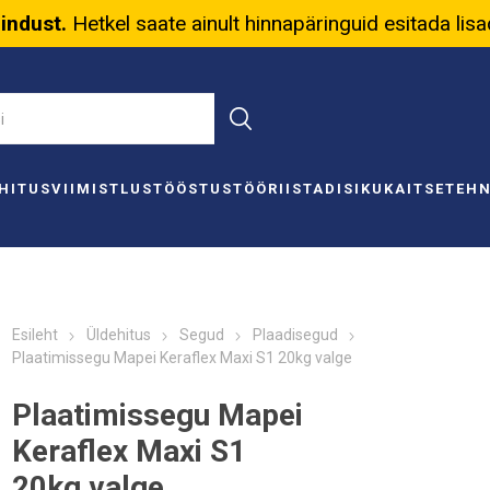
nindust.
Hetkel saate ainult hinnapäringuid esitada lis
HITUS
VIIMISTLUS
TÖÖSTUS
TÖÖRIISTAD
ISIKUKAITSE
TEH
Esileht
Üldehitus
Segud
Plaadisegud
Plaatimissegu Mapei Keraflex Maxi S1 20kg valge
Plaatimissegu Mapei
Keraflex Maxi S1
20kg valge