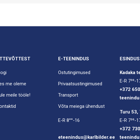
TTEVÕTTEST
E-TEENINDUS
ESINDUS
logi
Ostutingimused
Kadaka te
E-R 7³⁰-1
es me oleme
Privaatsustingimused
+372 65
ule meile tööle!
Transport
teenindu
ontaktid
Võta meiega ühendust
Turu 53, 
E-R 8°°-16
E-R 7³⁰-1
+372 73
eteenindus@karlbilder.ee
teenindu