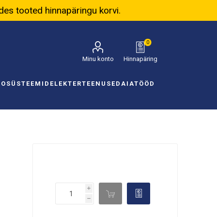
ades tooted hinnapäringu korvi.
0
Minu konto
Hinnapäring
NOSÜSTEEMID
ELEKTER
TEENUSED
AIATÖÖD
i

d
h