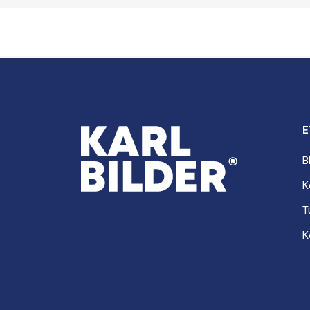
E
B
K
T
K