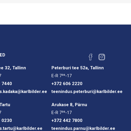
ED
e 32, Tallinn
Peterburi tee 52a, Tallinn
7
E-R 7³⁰-17
0 7440
+372 606 2220
s.kadaka@karlbilder.ee
teenindus.peterburi@karlbilder.ee
Tartu
Arukase 8, Pärnu
7
E-R 7³⁰-17
0 0230
+372 442 7800
s.tartu@karlbilder.ee
teenindus.parnu@karlbilder.ee