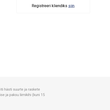
Registreeri kliendiks
siin
.
ti hästi suurte ja raskete
e ja paksu liimikihi (kuni 15