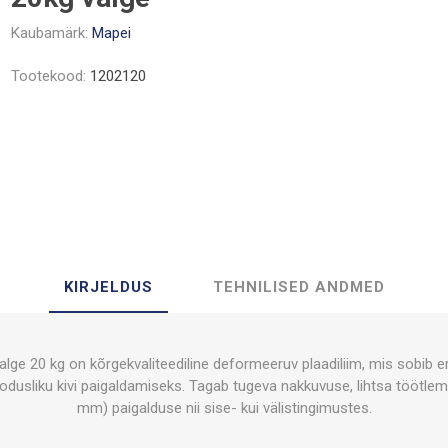
Kaubamärk:
Mapei
Tootekood:
1202120
KIRJELDUS
TEHNILISED ANDMED
lge 20 kg on kõrgekvaliteediline deformeeruv plaadiliim, mis sobib eri
oodusliku kivi paigaldamiseks. Tagab tugeva nakkuvuse, lihtsa töötlemis
mm) paigalduse nii sise- kui välistingimustes.