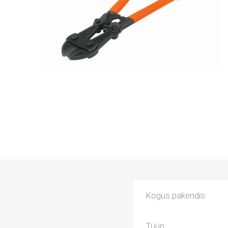
Kogus pakendis
Tüüp