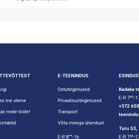
TTEVÕTTEST
E-TEENINDUS
ESINDUS
logi
Ostutingimused
Kadaka te
E-R 7³⁰-1
es me oleme
Privaatsustingimused
+372 65
ule meile tööle!
Transport
teenindu
ontaktid
Võta meiega ühendust
Turu 53, 
E-R 8°°-16
E-R 7³⁰-1