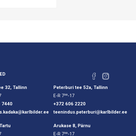
ED
e 32, Tallinn
Peterburi tee 52a, Tallinn
7
E-R 7³⁰-17
0 7440
+372 606 2220
s.kadaka@karlbilder.ee
teenindus.peterburi@karlbilder.ee
Tartu
Arukase 8, Pärnu
7
E-R 7³⁰-17