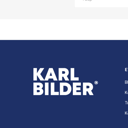
E
B
K
T
K