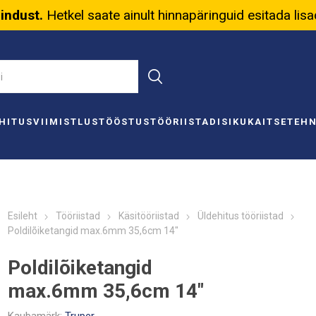
nindust.
Hetkel saate ainult hinnapäringuid esitada lis
HITUS
VIIMISTLUS
TÖÖSTUS
TÖÖRIISTAD
ISIKUKAITSE
TEH
Esileht
Tööriistad
Käsitööriistad
Üldehitus tööriistad
Poldilõiketangid max.6mm 35,6cm 14"
Poldilõiketangid
max.6mm 35,6cm 14"