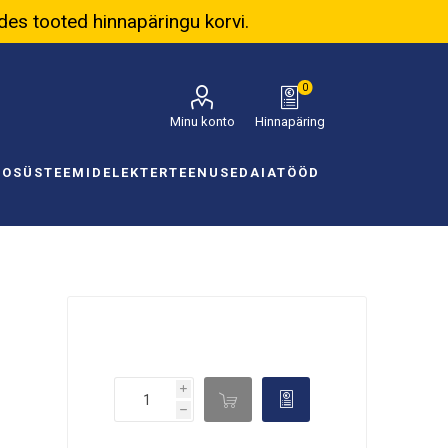
ades tooted hinnapäringu korvi.
0
Minu konto
Hinnapäring
NOSÜSTEEMID
ELEKTER
TEENUSED
AIATÖÖD
i

d
h