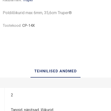
Kaubamärk:
Truper
Poldilõikurid max 6mm, 35,6cm Truper®
Tootekood:
CP-14X
TEHNILISED ANDMED
2
Tangid, näpitsad, lõikurid