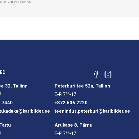
use värvimiseks.
ED
e 32, Tallinn
Peterburi tee 52a, Tallinn
7
E-R 7³⁰-17
0 7440
+372 606 2220
s.kadaka@karlbilder.ee
teenindus.peterburi@karlbilder.ee
Tartu
Arukase 8, Pärnu
7
E-R 7³⁰-17