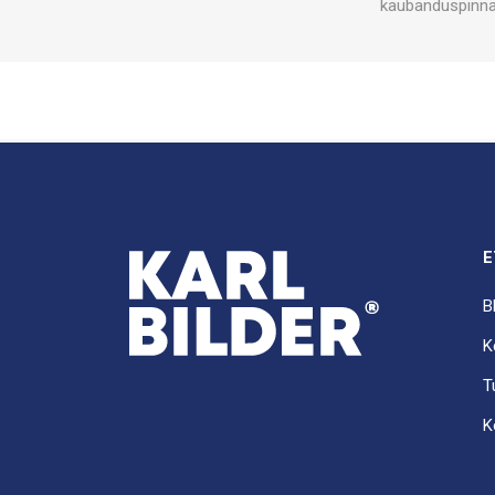
kaubanduspinnad
E
B
K
T
K