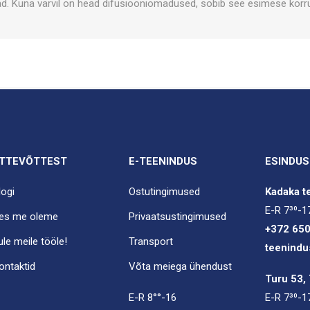
. Kuna värvil on head difusiooniomadused, sobib see esimese korr
TTEVÕTTEST
E-TEENINDUS
ESINDUS
logi
Ostutingimused
Kadaka te
E-R 7³⁰-1
es me oleme
Privaatsustingimused
+372 65
ule meile tööle!
Transport
teenindu
ontaktid
Võta meiega ühendust
Turu 53, 
E-R 8°°-16
E-R 7³⁰-1