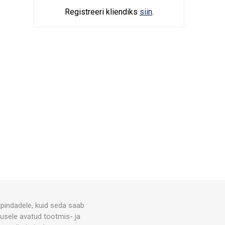
Registreeri kliendiks
siin
.
indadele, kuid seda saab
lusele avatud tootmis- ja