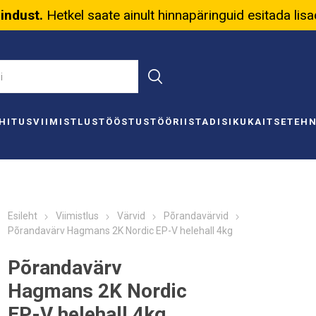
nindust.
Hetkel saate ainult hinnapäringuid esitada lis
HITUS
VIIMISTLUS
TÖÖSTUS
TÖÖRIISTAD
ISIKUKAITSE
TEH
Esileht
Viimistlus
Värvid
Põrandavärvid
Põrandavärv Hagmans 2K Nordic EP-V helehall 4kg
Põrandavärv
Hagmans 2K Nordic
EP-V helehall 4kg