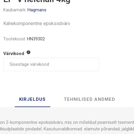
Kaubamärk:
Hagmans
Kahekomponentne epoksiidvärv
Tootekood:
HN39302
Värvikood
KIRJELDUS
TEHNILISED ANDMED
n 2-komponentne epoksiidvärv, mis on mõeldud peamiselt tsementp
itkiudplaatide pindadel. Kasutusvaldkonnad: elamute põrandad; jalgliik