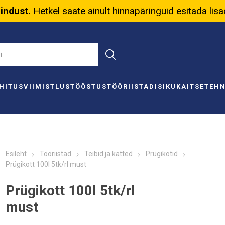
nindust.
Hetkel saate ainult hinnapäringuid esitada lis
HITUS
VIIMISTLUS
TÖÖSTUS
TÖÖRIISTAD
ISIKUKAITSE
TEH
Esileht
Tööriistad
Teibid ja katted
Prügikotid
Prügikott 100l 5tk/rl must
Prügikott 100l 5tk/rl
must