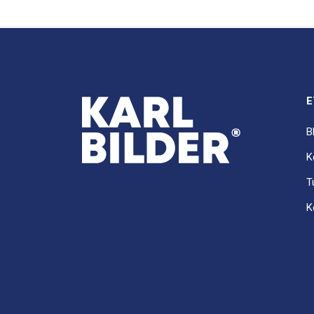
E
B
K
T
K