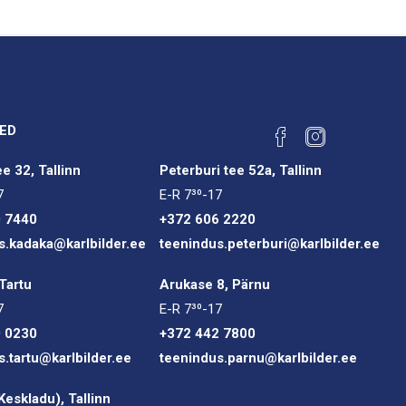
ED
e 32, Tallinn
Peterburi tee 52a, Tallinn
7
E-R 7³⁰-17
0 7440
+372 606 2220
s.kadaka@karlbilder.ee
teenindus.peterburi@karlbilder.ee
Tartu
Arukase 8, Pärnu
7
E-R 7³⁰-17
0 0230
+372 442 7800
s.tartu@karlbilder.ee
teenindus.parnu@karlbilder.ee
(Keskladu), Tallinn