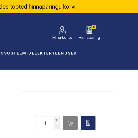
ades tooted hinnapäringu korvi.
0
Minu konto
Hinnapäring
NOSÜSTEEMID
ELEKTER
TEENUSED
i

d
h