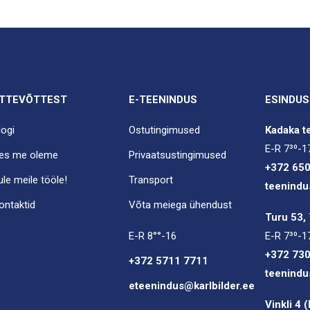
TTEVÕTTEST
E-TEENINDUS
ESINDUS
logi
Ostutingimused
Kadaka te
E-R 7³⁰-1
es me oleme
Privaatsustingimused
+372 65
ule meile tööle!
Transport
teenindu
ontaktid
Võta meiega ühendust
Turu 53, 
E-R 8°°-16
E-R 7³⁰-1
+372 73
+372 5711 7711
teenindu
eteenindus@karlbilder.ee
Vinkli 4 