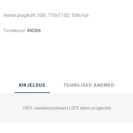
Home prügikott 100l, 710x1150, 10tk/rull
Tootekood:
442306
KIRJELDUS
TEHNILISED ANDMED
100% taaskasutatavast LDPE kilest prügikotid