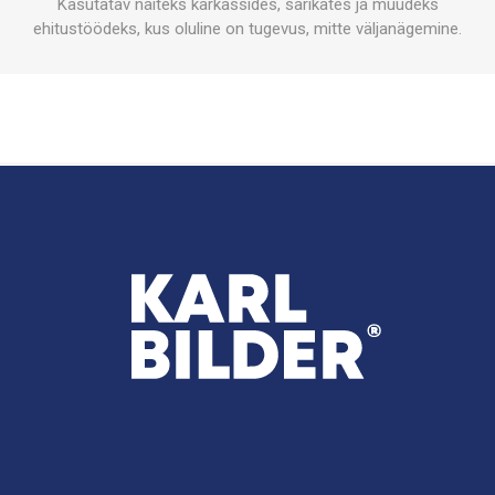
Kasutatav näiteks karkassides, sarikates ja muudeks
ehitustöödeks, kus oluline on tugevus, mitte väljanägemine.