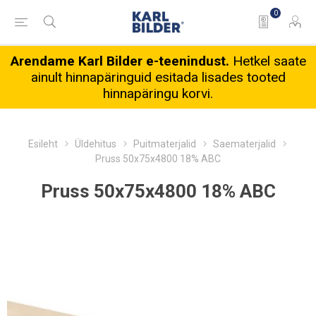
0
Arendame Karl Bilder e-teenindust.
Hetkel saate
ainult hinnapäringuid esitada lisades tooted
hinnapäringu korvi.
Esileht
Üldehitus
Puitmaterjalid
Saematerjalid
Pruss 50x75x4800 18% ABC
Pruss 50x75x4800 18% ABC