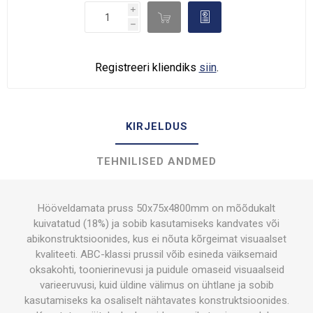
i

d
h
Registreeri kliendiks
siin
.
KIRJELDUS
TEHNILISED ANDMED
Hööveldamata pruss 50x75x4800mm on mõõdukalt
kuivatatud (18%) ja sobib kasutamiseks kandvates või
abikonstruktsioonides, kus ei nõuta kõrgeimat visuaalset
kvaliteeti. ABC-klassi prussil võib esineda väiksemaid
oksakohti, toonierinevusi ja puidule omaseid visuaalseid
varieeruvusi, kuid üldine välimus on ühtlane ja sobib
kasutamiseks ka osaliselt nähtavates konstruktsioonides.