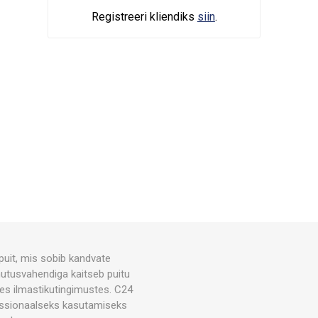
Registreeri kliendiks
siin
.
uit, mis sobib kandvate
utusvahendiga kaitseb puitu
kes ilmastikutingimustes. C24
essionaalseks kasutamiseks