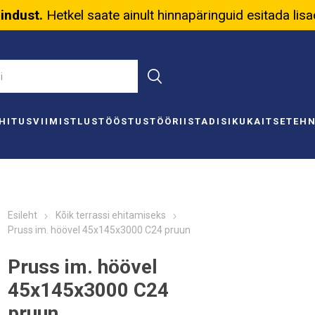
nindust.
Hetkel saate ainult hinnapäringuid esitada lis
HITUS
VIIMISTLUS
TÖÖSTUS
TÖÖRIISTAD
ISIKUKAITSE
TEH
Esileht
Kõik terrassi ehitamiseks
Pruss im. höövel 45x145x3000 C24 pruun
Pruss im. höövel
45x145x3000 C24
pruun