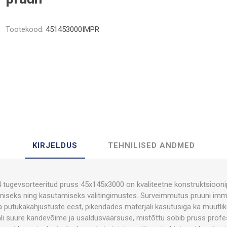
Tootekood:
451453000IMPR
KIRJELDUS
TEHNILISED ANDMED
tugevsorteeritud pruss 45x145x3000 on kvaliteetne konstruktsioonip
amiseks ning kasutamiseks välitingimustes. Surveimmutus pruuni imm
a putukakahjustuste eest, pikendades materjali kasutusiga ka muutli
ali suure kandevõime ja usaldusväärsuse, mistõttu sobib pruss prof