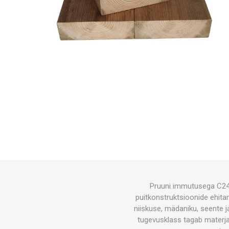
Pruuni immutusega C24 
puitkonstruktsioonide ehit
niiskuse, mädaniku, seente j
tugevusklass tagab materj