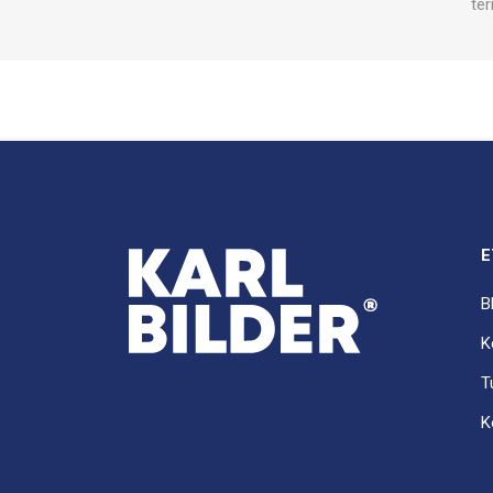
ter
E
B
K
T
K