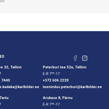
sel.
ED
e 32, Tallinn
Peterburi tee 52a, Tallinn
7
E-R 7³⁰-17
0 7440
+372 606 2220
s.kadaka@karlbilder.ee
teenindus.peterburi@karlbilder.ee
Tartu
Arukase 8, Pärnu
7
E-R 7³⁰-17