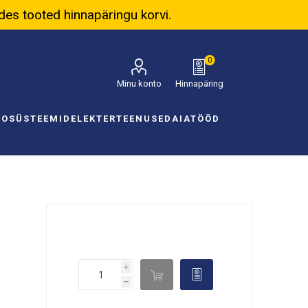
ades tooted hinnapäringu korvi.
0
Minu konto
Hinnapäring
NOSÜSTEEMID
ELEKTER
TEENUSED
AIATÖÖD
i

d
h