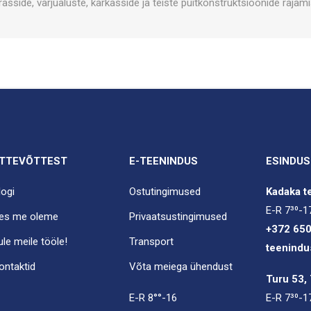
rasside, varjualuste, karkasside ja teiste puitkonstruktsioonide rajami
TTEVÕTTEST
E-TEENINDUS
ESINDUS
logi
Ostutingimused
Kadaka te
E-R 7³⁰-1
es me oleme
Privaatsustingimused
+372 65
ule meile tööle!
Transport
teenindu
ontaktid
Võta meiega ühendust
Turu 53, 
E-R 8°°-16
E-R 7³⁰-1