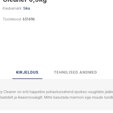
Kaubamärk:
Sika
Tootekood:
651696
KIRJELDUS
TEHNILISED ANDMED
y Cleaner on eriti happeline puhastusvahend epoksü-vuugitäite jää
plaatidelt ja klaasmosaiigilt. Mitte kasutada marmori ega muude tundlik