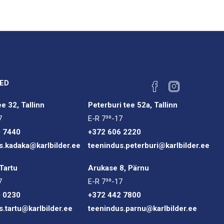
ED
e 32, Tallinn
Peterburi tee 52a, Tallinn
7
E-R 7³⁰-17
0 7440
+372 606 2220
s.kadaka@karlbilder.ee
teenindus.peterburi@karlbilder.ee
Tartu
Arukase 8, Pärnu
7
E-R 7³⁰-17
0 0230
+372 442 7800
s.tartu@karlbilder.ee
teenindus.parnu@karlbilder.ee