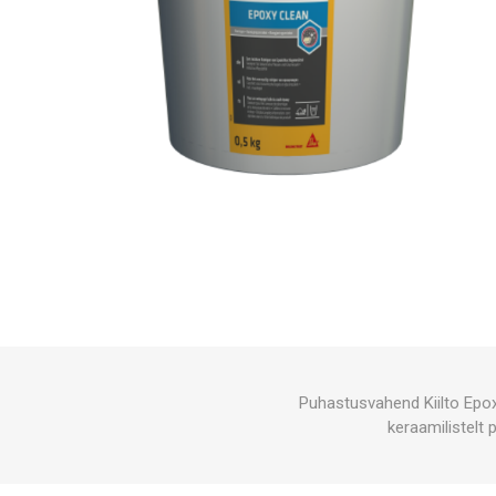
Puhastusvahend Kiilto Epox
keraamilistelt 