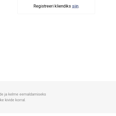
Registreeri kliendiks
siin
.
kide ja kelme eemaldamiseks
e kivide korral.