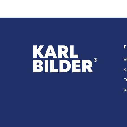
E
B
K
T
K