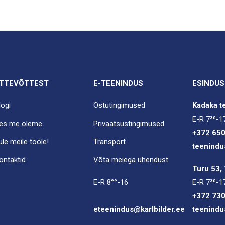
TTEVÕTTEST
E-TEENINDUS
ESINDUS
logi
Ostutingimused
Kadaka te
E-R 7³⁰-1
es me oleme
Privaatsustingimused
+372 65
ule meile tööle!
Transport
teenindu
ontaktid
Võta meiega ühendust
Turu 53, 
E-R 8°°-16
E-R 7³⁰-1
+372 73
eteenindus@karlbilder.ee
teenindu