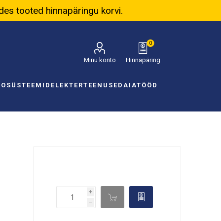
ades tooted hinnapäringu korvi.
0
Minu konto
Hinnapäring
NOSÜSTEEMID
ELEKTER
TEENUSED
AIATÖÖD
i

d
h