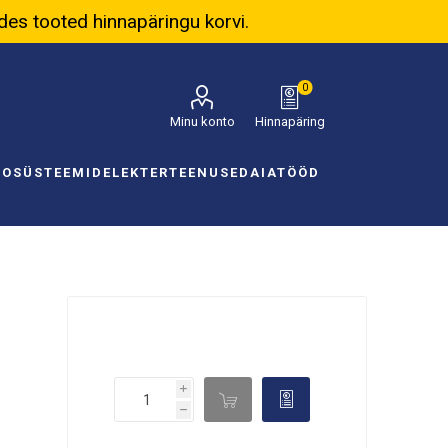
ades tooted hinnapäringu korvi.
0
Minu konto
Hinnapäring
NOSÜSTEEMID
ELEKTER
TEENUSED
AIATÖÖD
i

d
h