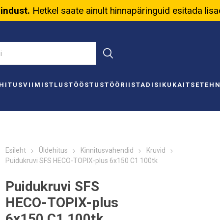
nindust.
Hetkel saate ainult hinnapäringuid esitada lis
HITUS
VIIMISTLUS
TÖÖSTUS
TÖÖRIISTAD
ISIKUKAITSE
TEH
Esileht
Üldehitus
Kinnitusvahendid
Kruvid
Puidukruvi SFS HECO-TOPIX-plus 6x150 C1 100tk
Puidukruvi SFS
HECO-TOPIX-plus
6x150 C1 100tk