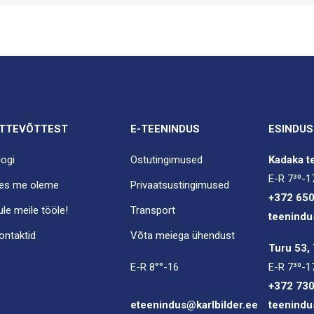
TTEVÕTTEST
E-TEENINDUS
ESINDUS
logi
Ostutingimused
Kadaka te
E-R 7³⁰-1
es me oleme
Privaatsustingimused
+372 65
ule meile tööle!
Transport
teenindu
ontaktid
Võta meiega ühendust
Turu 53, 
E-R 8°°-16
E-R 7³⁰-1
+372 73
eteenindus@karlbilder.ee
teenindu