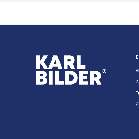
E
B
K
T
K