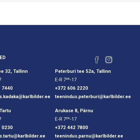
ED
e 32, Tallinn
Peterburi tee 52a, Tallinn
7
E-R 7³⁰-17
0 7440
+372 606 2220
s.kadaka@karlbilder.ee
teenindus.peterburi@karlbilder.ee
Tartu
Arukase 8, Pärnu
7
E-R 7³⁰-17
0 0230
+372 442 7800
s.tartu@karlbilder.ee
teenindus.parnu@karlbilder.ee