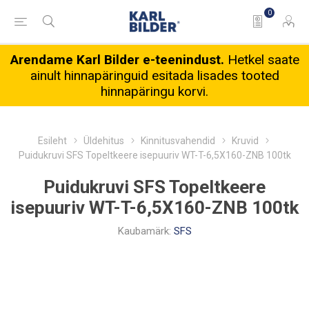
0
Arendame Karl Bilder e-teenindust.
Hetkel saate
ainult hinnapäringuid esitada lisades tooted
hinnapäringu korvi.
Esileht
Üldehitus
Kinnitusvahendid
Kruvid
Puidukruvi SFS Topeltkeere isepuuriv WT-T-6,5X160-ZNB 100tk
Puidukruvi SFS Topeltkeere
isepuuriv WT-T-6,5X160-ZNB 100tk
Kaubamärk:
SFS