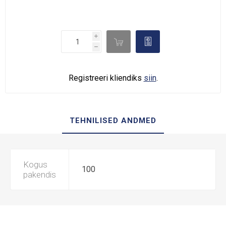
i

d
h
Registreeri kliendiks
siin
.
TEHNILISED ANDMED
Kogus
100
pakendis