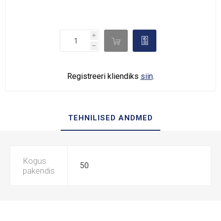
i

d
h
Registreeri kliendiks
siin
.
TEHNILISED ANDMED
Kogus
50
pakendis