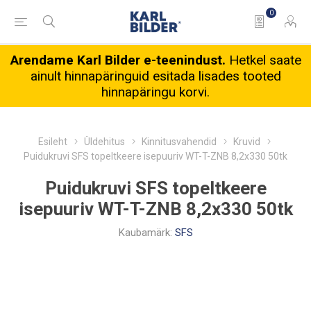
0
Arendame Karl Bilder e-teenindust.
Hetkel saate
ainult hinnapäringuid esitada lisades tooted
hinnapäringu korvi.
Esileht
Üldehitus
Kinnitusvahendid
Kruvid
Puidukruvi SFS topeltkeere isepuuriv WT-T-ZNB 8,2x330 50tk
Puidukruvi SFS topeltkeere
isepuuriv WT-T-ZNB 8,2x330 50tk
Kaubamärk:
SFS