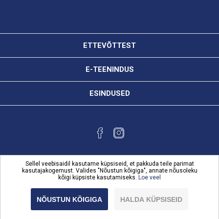
ETTEVÕTTEST
E-TEENINDUS
ESINDUSED
Sellel veebisaidil kasutame küpsiseid, et pakkuda teile parimat
kasutajakogemust. Valides "Nõustun kõigiga", annate nõusoleku
kõigi küpsiste kasutamiseks.
Loe veel
Powered by
nopCommerce
Copyright © 2026 Karl Bilder e-teenindus. Kõik õigused
NÕUSTUN KÕIGIGA
HALDA KÜPSISEID
reserveeritud.