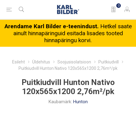
0
Arendame Karl Bilder e-teenindust.
Hetkel saate
ainult hinnapäringuid esitada lisades tooted
hinnapäringu korvi.
Esileht
Üldehitus
Soojusisolatsioon
Puitkiudvill
Puitkiudvill Hunton Nativo 120x565x1200 2,76m²/pk
Puitkiudvill Hunton Nativo
120x565x1200 2,76m²/pk
Kaubamärk:
Hunton