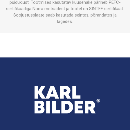
puidukiust. Tootmises kasutatav kuusehake pärineb PEFC-
sertifikaadiga Norra metsadest ja tootel on SINTEF sertifikaat.
Soojustusplaate saab kasutada seintes, põrandates ja
lagedes.