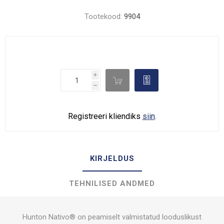
Tootekood:
9904
i

d
h
Registreeri kliendiks
siin
.
KIRJELDUS
TEHNILISED ANDMED
Hunton Nativo® on peamiselt valmistatud looduslikust