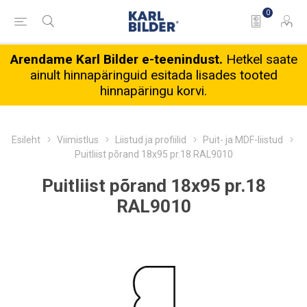
0
Arendame Karl Bilder e-teenindust.
Hetkel saate
ainult hinnapäringuid esitada lisades tooted
hinnapäringu korvi.
Esileht
Viimistlus
Liistud ja profiilid
Puit- ja MDF-liistud
Puitliist põrand 18x95 pr.18 RAL9010
Puitliist põrand 18x95 pr.18
RAL9010