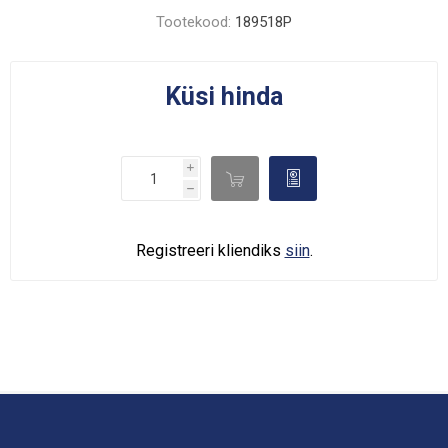
Tootekood:
189518P
Küsi hinda
i

d
h
Registreeri kliendiks
siin
.