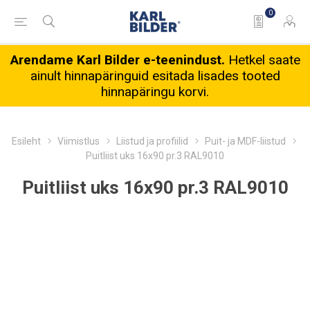
0
Arendame Karl Bilder e-teenindust.
Hetkel saate
ainult hinnapäringuid esitada lisades tooted
hinnapäringu korvi.
Esileht
Viimistlus
Liistud ja profiilid
Puit- ja MDF-liistud
Puitliist uks 16x90 pr.3 RAL9010
Puitliist uks 16x90 pr.3 RAL9010