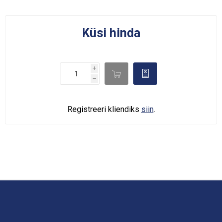
Küsi hinda
i

d
h
Registreeri kliendiks
siin
.