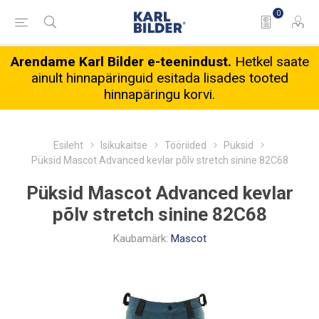
0
Arendame Karl Bilder e-teenindust.
Hetkel saate
ainult hinnapäringuid esitada lisades tooted
hinnapäringu korvi.
Esileht
Isikukaitse
Tööriided
Püksid
Püksid Mascot Advanced kevlar põlv stretch sinine 82C68
Püksid Mascot Advanced kevlar
põlv stretch sinine 82C68
Kaubamärk:
Mascot