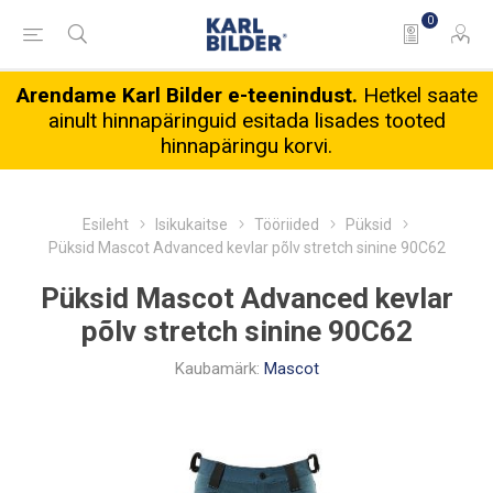
0
Arendame Karl Bilder e-teenindust.
Hetkel saate
ainult hinnapäringuid esitada lisades tooted
hinnapäringu korvi.
Esileht
Isikukaitse
Tööriided
Püksid
Püksid Mascot Advanced kevlar põlv stretch sinine 90C62
Püksid Mascot Advanced kevlar
põlv stretch sinine 90C62
Kaubamärk:
Mascot