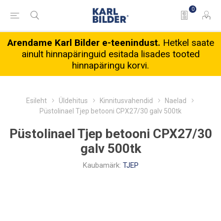
0
Arendame Karl Bilder e-teenindust.
Hetkel saate
ainult hinnapäringuid esitada lisades tooted
hinnapäringu korvi.
Esileht
Üldehitus
Kinnitusvahendid
Naelad
Püstolinael Tjep betooni CPX27/30 galv 500tk
Püstolinael Tjep betooni CPX27/30
galv 500tk
Kaubamärk:
TJEP