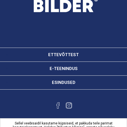
ETTEVÕTTEST
E-TEENINDUS
ESINDUSED
Sellel veebisaidil kasutame küpsiseid, et pakkuda teile parimat