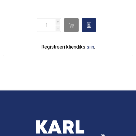
i

d
h
Registreeri kliendiks
siin
.