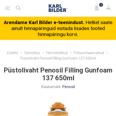
0
Arendame Karl Bilder e-teenindust.
Hetkel saate
ainult hinnapäringuid esitada lisades tooted
hinnapäringu korvi.
Esileht
Viimistlus
Hermeetikud
Polüuretaanvahud
Püstolivaht Penosil Filling Gunfoam 137 650ml
Püstolivaht Penosil Filling Gunfoam
137 650ml
Kaubamärk:
Penosil