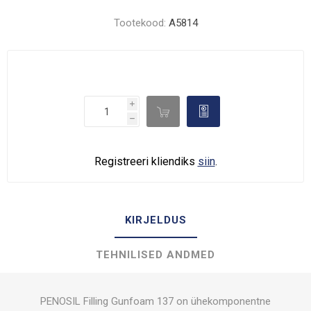
Tootekood:
A5814
i

d
h
Registreeri kliendiks
siin
.
KIRJELDUS
TEHNILISED ANDMED
PENOSIL Filling Gunfoam 137 on ühekomponentne