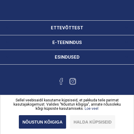
ETTEVÕTTEST
E-TEENINDUS
ESINDUSED
Sellel veebisaidil kasutame küpsiseid, et pakkuda teile parimat
kasutajakogemust. Valides "Nõustun kõigiga", annate nõusoleku
kõigi küpsiste kasutamiseks.
Loe veel
Powered by
nopCommerce
Copyright © 2026 Karl Bilder e-teenindus. Kõik õigused
NÕUSTUN KÕIGIGA
HALDA KÜPSISEID
reserveeritud.