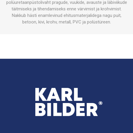
polüuretaanpüstolivaht pragude, vuukide, avauste ja läbiviikude
täitmiseks ja tihendamiseks enne värvimist ja krohvimist.
Nakkub hästi enamlevinud ehitusmaterjalidega nagu puit,
betoon, kivi, krohv, metall, PVC ja polüstüreen.