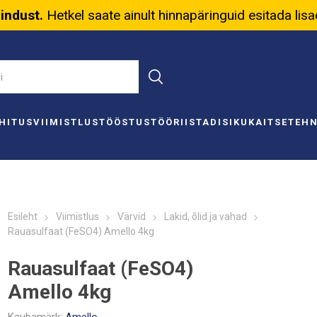
nindust.
Hetkel saate ainult hinnapäringuid esitada lis
HITUS
VIIMISTLUS
TÖÖSTUS
TÖÖRIISTAD
ISIKUKAITSE
TEH
Esileht
Viimistlus
Värvid
Lakid, õlid ja vahad
Rauasulfaat (FeSO4) Amello 4kg
Rauasulfaat (FeSO4)
Amello 4kg