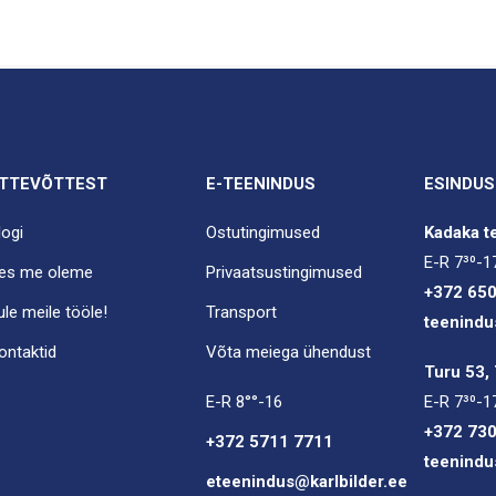
TTEVÕTTEST
E-TEENINDUS
ESINDUS
logi
Ostutingimused
Kadaka te
E-R 7³⁰-1
es me oleme
Privaatsustingimused
+372 65
ule meile tööle!
Transport
teenindu
ontaktid
Võta meiega ühendust
Turu 53, 
E-R 8°°-16
E-R 7³⁰-1
+372 73
+372 5711 7711
teenindu
eteenindus@karlbilder.ee