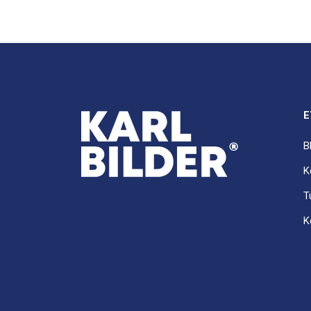
E
B
K
T
K