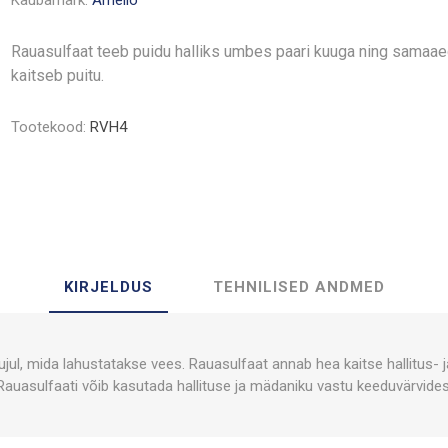
Kaubamärk:
Amello
Rauasulfaat teeb puidu halliks umbes paari kuuga ning samaae
kaitseb puitu.
Tootekood:
RVH4
KIRJELDUS
TEHNILISED ANDMED
ujul, mida lahustatakse vees. Rauasulfaat annab hea kaitse hallitus-
Rauasulfaati võib kasutada hallituse ja mädaniku vastu keeduvärvides