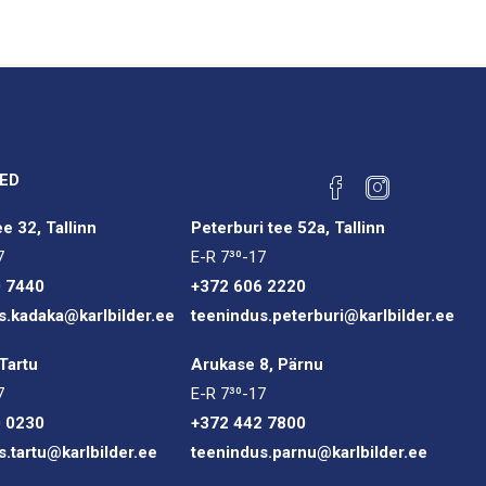
ED
e 32, Tallinn
Peterburi tee 52a, Tallinn
7
E-R 7³⁰-17
0 7440
+372 606 2220
s.kadaka@karlbilder.ee
teenindus.peterburi@karlbilder.ee
Tartu
Arukase 8, Pärnu
7
E-R 7³⁰-17
0 0230
+372 442 7800
s.tartu@karlbilder.ee
teenindus.parnu@karlbilder.ee