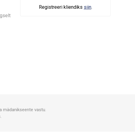
Registreeri kliendiks
siin
.
gselt
 ja mädanikseente vastu.
.