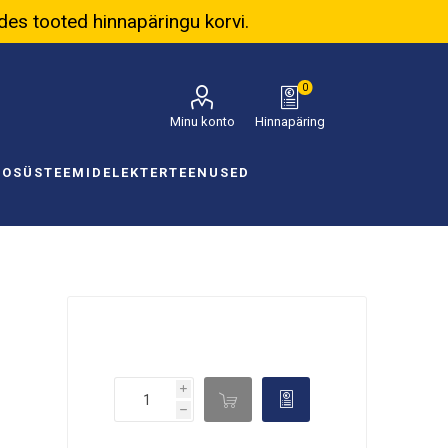
ades tooted hinnapäringu korvi.
0
Minu konto
Hinnapäring
NOSÜSTEEMID
ELEKTER
TEENUSED
i

d
h