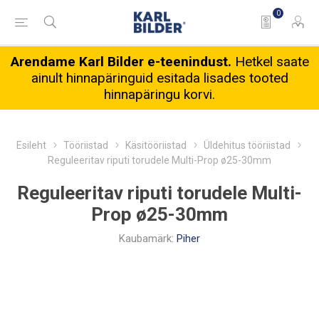
0
Arendame Karl Bilder e-teenindust.
Hetkel saate
ainult hinnapäringuid esitada lisades tooted
hinnapäringu korvi.
Esileht
Tööriistad
Käsitööriistad
Üldehitus tööriistad
Reguleeritav riputi torudele Multi-Prop ø25-30mm
Reguleeritav riputi torudele Multi-
Prop ø25-30mm
Kaubamärk:
Piher