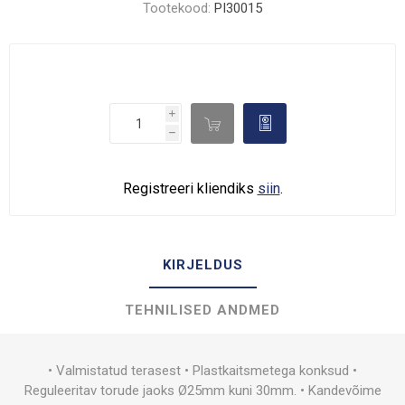
Tootekood:
PI30015
i

d
h
Registreeri kliendiks
siin
.
KIRJELDUS
TEHNILISED ANDMED
• Valmistatud terasest • Plastkaitsmetega konksud •
Reguleeritav torude jaoks Ø25mm kuni 30mm. • Kandevõime