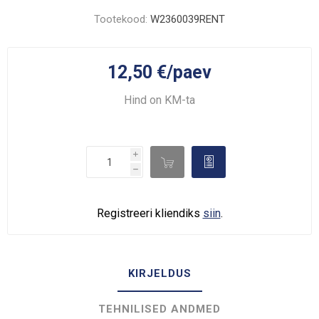
Tootekood:
W2360039RENT
12,50 €/paev
Hind on KM-ta
i

d
h
Registreeri kliendiks
siin
.
KIRJELDUS
TEHNILISED ANDMED