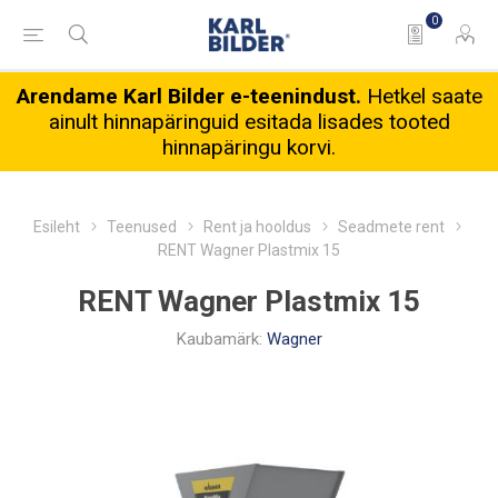
0
Arendame Karl Bilder e-teenindust.
Hetkel saate
ainult hinnapäringuid esitada lisades tooted
hinnapäringu korvi.
Esileht
Teenused
Rent ja hooldus
Seadmete rent
RENT Wagner Plastmix 15
RENT Wagner Plastmix 15
Kaubamärk:
Wagner