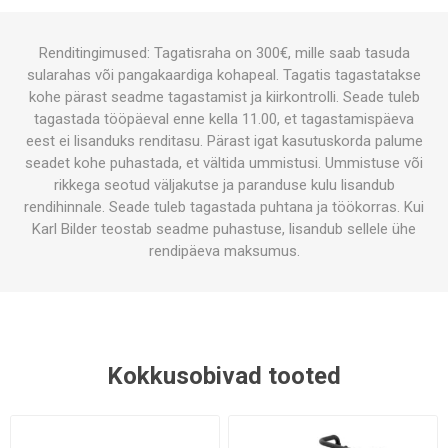
Renditingimused: Tagatisraha on 300€, mille saab tasuda
sularahas või pangakaardiga kohapeal. Tagatis tagastatakse
kohe pärast seadme tagastamist ja kiirkontrolli. Seade tuleb
tagastada tööpäeval enne kella 11.00, et tagastamispäeva
eest ei lisanduks renditasu. Pärast igat kasutuskorda palume
seadet kohe puhastada, et vältida ummistusi. Ummistuse või
rikkega seotud väljakutse ja paranduse kulu lisandub
rendihinnale. Seade tuleb tagastada puhtana ja töökorras. Kui
Karl Bilder teostab seadme puhastuse, lisandub sellele ühe
rendipäeva maksumus.
Kokkusobivad tooted