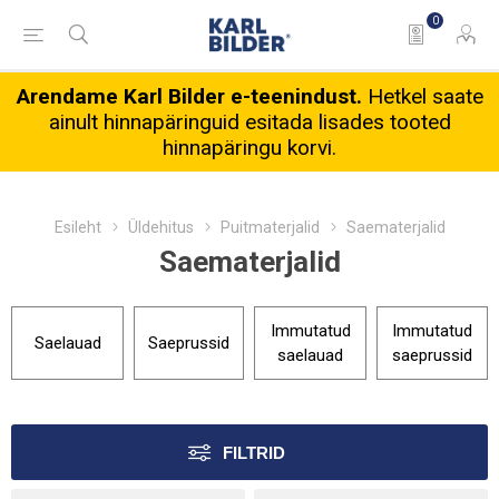
0
Arendame Karl Bilder e-teenindust.
Hetkel saate
ainult hinnapäringuid esitada lisades tooted
hinnapäringu korvi.
Esileht
Üldehitus
Puitmaterjalid
Saematerjalid
Saematerjalid
Immutatud
Immutatud
Saelauad
Saeprussid
saelauad
saeprussid
FILTRID