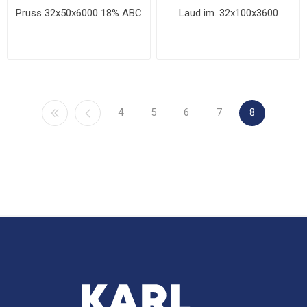
Pruss 32x50x6000 18% ABC
Laud im. 32x100x3600
4
5
6
7
8