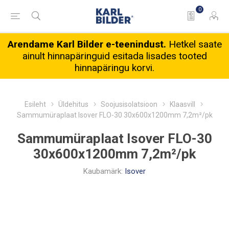
0
Arendame Karl Bilder e-teenindust.
Hetkel saate
ainult hinnapäringuid esitada lisades tooted
hinnapäringu korvi.
Esileht
Üldehitus
Soojusisolatsioon
Klaasvill
Sammumüraplaat Isover FLO-30 30x600x1200mm 7,2m²/pk
Sammumüraplaat Isover FLO-30
30x600x1200mm 7,2m²/pk
Kaubamärk:
Isover