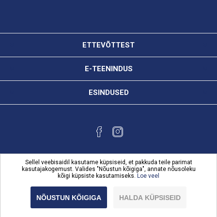
ETTEVÕTTEST
E-TEENINDUS
ESINDUSED
Sellel veebisaidil kasutame küpsiseid, et pakkuda teile parimat
kasutajakogemust. Valides "Nõustun kõigiga", annate nõusoleku
kõigi küpsiste kasutamiseks.
Loe veel
Powered by
nopCommerce
Copyright © 2026 Karl Bilder e-teenindus. Kõik õigused
NÕUSTUN KÕIGIGA
HALDA KÜPSISEID
reserveeritud.