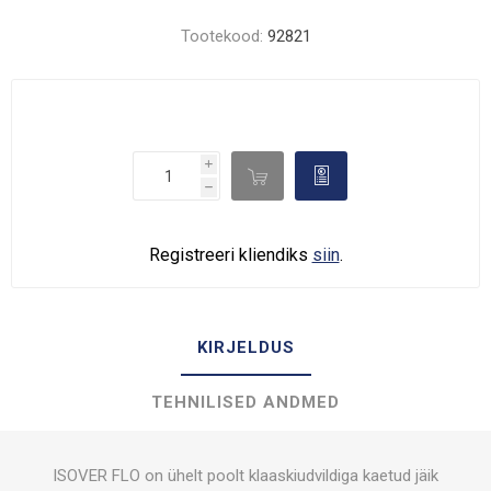
Tootekood:
92821
i

d
h
Registreeri kliendiks
siin
.
KIRJELDUS
TEHNILISED ANDMED
ISOVER FLO on ühelt poolt klaaskiudvildiga kaetud jäik