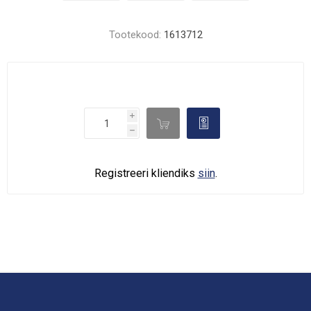
Tootekood:
1613712
i

d
h
Registreeri kliendiks
siin
.