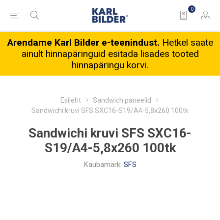
0
Arendame Karl Bilder e-teenindust.
Hetkel saate
ainult hinnapäringuid esitada lisades tooted
hinnapäringu korvi.
Esileht
Sandwich paneelid
Sandwichi kruvi SFS SXC16-S19/A4-5,8x260 100tk
Sandwichi kruvi SFS SXC16-
S19/A4-5,8x260 100tk
Kaubamärk:
SFS