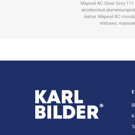
Mapesil AC Silver Grey 111
anodeeritud alumiiniumpind
kaitse. Mapesil AC moodus
ehituses, masinae
E
B
K
T