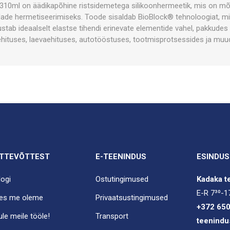
 310ml on äädikapõhine ristsidemetega silikoonhermeetik, mis on mõel
ade hermetiseerimiseks. Toode sisaldab BioBlock® tehnoloogiat, mi
tab ideaalselt elastse tihendi erinevate elementide vahel, pakkude
hituses, laevaehituses, autotööstuses, tootmisprotsessides ja mu
TTEVÕTTEST
E-TEENINDUS
ESINDUS
logi
Ostutingimused
Kadaka te
E-R 7³⁰-1
es me oleme
Privaatsustingimused
+372 65
ule meile tööle!
Transport
teenindu