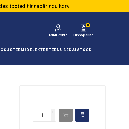
ades tooted hinnapäringu korvi.
0
Minu konto
Hinnapäring
NOSÜSTEEMID
ELEKTER
TEENUSED
AIATÖÖD
i

d
h