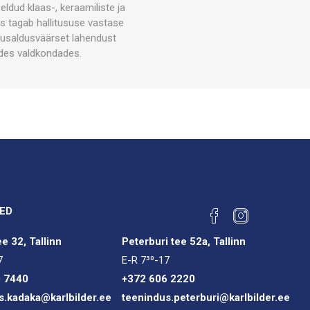
dud klaas-, keraamiliste ja
s tagab hallitususe vastase
s usaldusväärset lahendust
udes valdkondades.
ED
e 32, Tallinn
Peterburi tee 52a, Tallinn
7
E-R 7³⁰-17
0 7440
+372 606 2220
s.kadaka@karlbilder.ee
teenindus.peterburi@karlbilder.ee