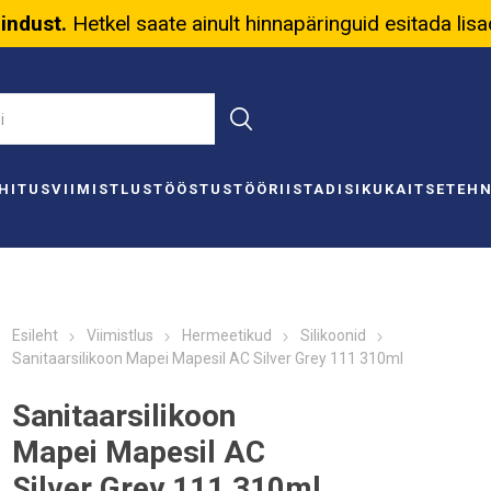
nindust.
Hetkel saate ainult hinnapäringuid esitada lis
HITUS
VIIMISTLUS
TÖÖSTUS
TÖÖRIISTAD
ISIKUKAITSE
TEH
Esileht
Viimistlus
Hermeetikud
Silikoonid
Sanitaarsilikoon Mapei Mapesil AC Silver Grey 111 310ml
Sanitaarsilikoon
Mapei Mapesil AC
Silver Grey 111 310ml