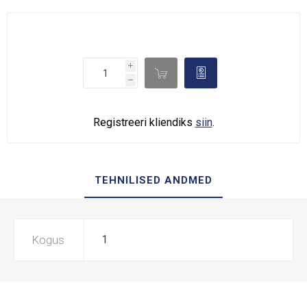
i

d
h
Registreeri kliendiks
siin
.
TEHNILISED ANDMED
Kogus
1