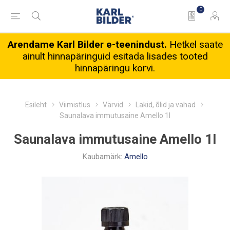
0
Arendame Karl Bilder e-teenindust.
Hetkel saate
ainult hinnapäringuid esitada lisades tooted
hinnapäringu korvi.
Esileht
Viimistlus
Värvid
Lakid, õlid ja vahad
Saunalava immutusaine Amello 1l
Saunalava immutusaine Amello 1l
Kaubamärk:
Amello