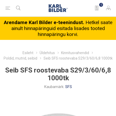
0
Arendame Karl Bilder e-teenindust.
Hetkel saate
ainult hinnapäringuid esitada lisades tooted
hinnapäringu korvi.
Esileht
Üldehitus
Kinnitusvahendid
Poldid, mutrid, seibid
Seib SFS roostevaba S29/3/60/6,8 1000tk
Seib SFS roostevaba S29/3/60/6,8
1000tk
Kaubamärk:
SFS