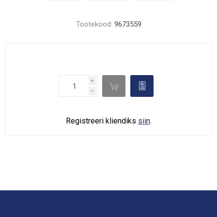
Tootekood:
9673559
i

d
h
Registreeri kliendiks
siin
.