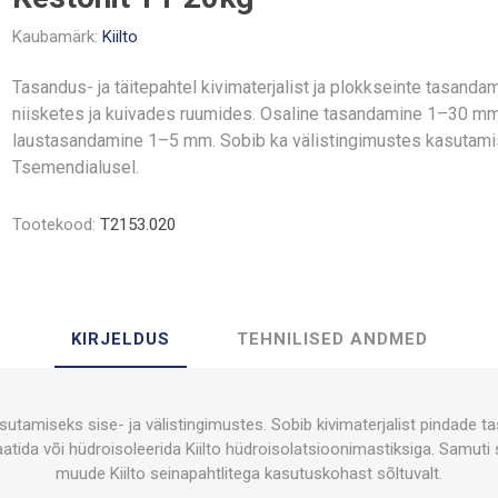
Kaubamärk:
Kiilto
Tasandus- ja täitepahtel kivimaterjalist ja plokkseinte tasand
niisketes ja kuivades ruumides. Osaline tasandamine 1–30 mm
laustasandamine 1–5 mm. Sobib ka välistingimustes kasutami
Tsemendialusel.
Tootekood:
T2153.020
KIRJELDUS
TEHNILISED ANDMED
asutamiseks sise- ja välistingimustes. Sobib kivimaterjalist pindade t
atida või hüdroisoleerida Kiilto hüdroisolatsioonimastiksiga. Samuti
muude Kiilto seinapahtlitega kasutuskohast sõltuvalt.