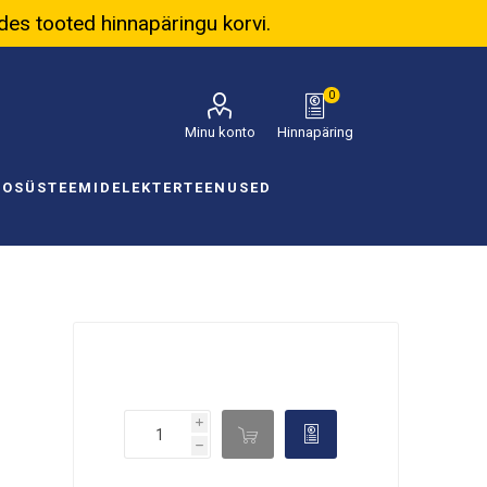
ades tooted hinnapäringu korvi.
0
Minu konto
Hinnapäring
NOSÜSTEEMID
ELEKTER
TEENUSED
i

d
h