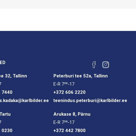
ED
e 32, Tallinn
Peterburi tee 52a, Tallinn
7
E-R 7³⁰-17
0 7440
+372 606 2220
s.kadaka@karlbilder.ee
teenindus.peterburi@karlbilder.ee
Tartu
Arukase 8, Pärnu
7
E-R 7³⁰-17
0 0230
+372 442 7800