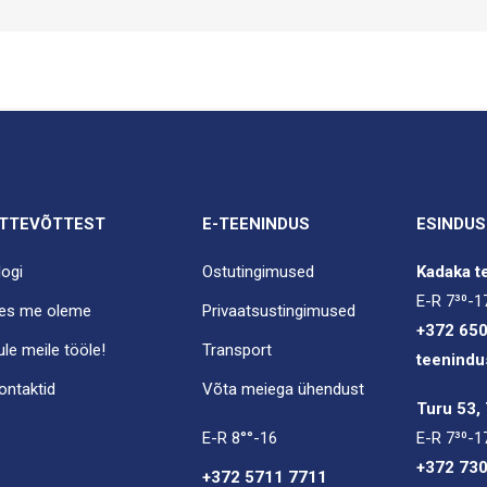
TTEVÕTTEST
E-TEENINDUS
ESINDUS
logi
Ostutingimused
Kadaka te
E-R 7³⁰-1
es me oleme
Privaatsustingimused
+372 65
ule meile tööle!
Transport
teenindu
ontaktid
Võta meiega ühendust
Turu 53, 
E-R 8°°-16
E-R 7³⁰-1
+372 73
+372 5711 7711