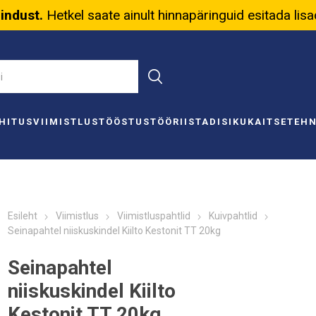
nindust.
Hetkel saate ainult hinnapäringuid esitada lis
HITUS
VIIMISTLUS
TÖÖSTUS
TÖÖRIISTAD
ISIKUKAITSE
TEH
Esileht
Viimistlus
Viimistluspahtlid
Kuivpahtlid
Seinapahtel niiskuskindel Kiilto Kestonit TT 20kg
Seinapahtel
niiskuskindel Kiilto
Kestonit TT 20kg