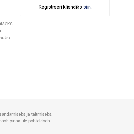
Registreeri kliendiks
siin
.
amiseks
,
seks.
asandamiseks ja täitmiseks.
 saab pinna üle pahteldada