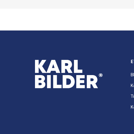
E
B
K
T
K