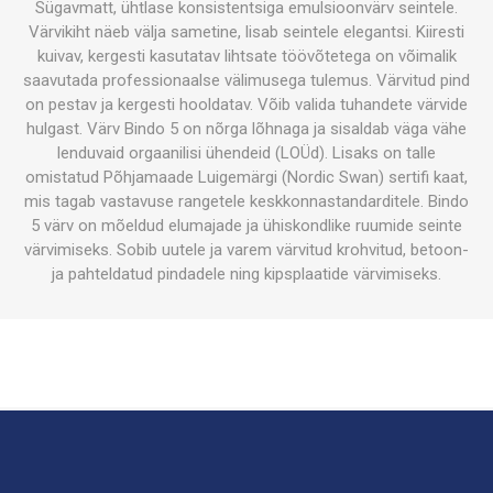
Sügavmatt, ühtlase konsistentsiga emulsioonvärv seintele.
Värvikiht näeb välja sametine, lisab seintele elegantsi. Kiiresti
kuivav, kergesti kasutatav lihtsate töövõtetega on võimalik
saavutada professionaalse välimusega tulemus. Värvitud pind
on pestav ja kergesti hooldatav. Võib valida tuhandete värvide
hulgast. Värv Bindo 5 on nõrga lõhnaga ja sisaldab väga vähe
lenduvaid orgaanilisi ühendeid (LOÜd). Lisaks on talle
omistatud Põhjamaade Luigemärgi (Nordic Swan) sertifi kaat,
mis tagab vastavuse rangetele keskkonnastandarditele. Bindo
5 värv on mõeldud elumajade ja ühiskondlike ruumide seinte
värvimiseks. Sobib uutele ja varem värvitud krohvitud, betoon-
ja pahteldatud pindadele ning kipsplaatide värvimiseks.