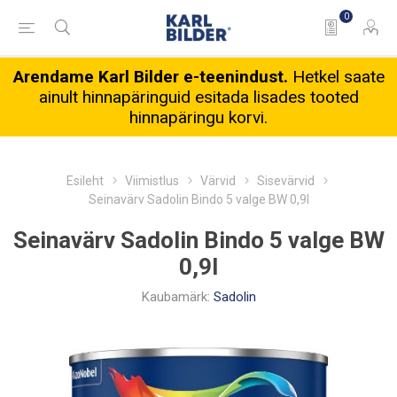
0
Arendame Karl Bilder e-teenindust.
Hetkel saate
ainult hinnapäringuid esitada lisades tooted
hinnapäringu korvi.
Esileht
Viimistlus
Värvid
Sisevärvid
Seinavärv Sadolin Bindo 5 valge BW 0,9l
Seinavärv Sadolin Bindo 5 valge BW
0,9l
Kaubamärk:
Sadolin