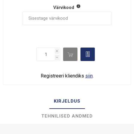
Värvikood
i

d
h
Registreeri kliendiks
siin
.
KIRJELDUS
TEHNILISED ANDMED