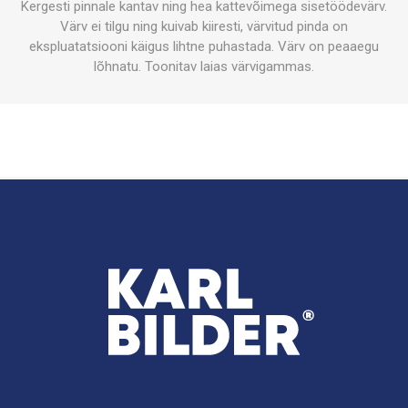
Kergesti pinnale kantav ning hea kattevõimega sisetöödevärv.
Värv ei tilgu ning kuivab kiiresti, värvitud pinda on
ekspluatatsiooni käigus lihtne puhastada. Värv on peaaegu
lõhnatu. Toonitav laias värvigammas.