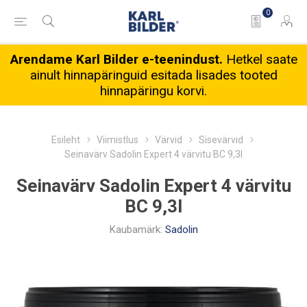
0
Arendame Karl Bilder e-teenindust.
Hetkel saate
ainult hinnapäringuid esitada lisades tooted
hinnapäringu korvi.
Esileht
Viimistlus
Värvid
Sisevärvid
Seinavärv Sadolin Expert 4 värvitu BC 9,3l
Seinavärv Sadolin Expert 4 värvitu
BC 9,3l
Kaubamärk:
Sadolin