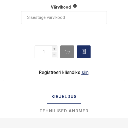
Värvikood
i

d
h
Registreeri kliendiks
siin
.
KIRJELDUS
TEHNILISED ANDMED