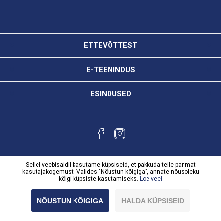
ETTEVÕTTEST
E-TEENINDUS
ESINDUSED
Sellel veebisaidil kasutame küpsiseid, et pakkuda teile parimat
kasutajakogemust. Valides "Nõustun kõigiga", annate nõusoleku
kõigi küpsiste kasutamiseks.
Loe veel
Powered by
nopCommerce
Copyright © 2026 Karl Bilder e-teenindus. Kõik õigused
NÕUSTUN KÕIGIGA
HALDA KÜPSISEID
reserveeritud.