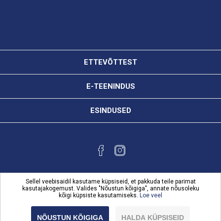
ETTEVÕTTEST
E-TEENINDUS
ESINDUSED
Sellel veebisaidil kasutame küpsiseid, et pakkuda teile parimat
kasutajakogemust. Valides "Nõustun kõigiga", annate nõusoleku
kõigi küpsiste kasutamiseks.
Loe veel
Powered by
nopCommerce
Copyright © 2026 Karl Bilder e-teenindus. Kõik õigused
NÕUSTUN KÕIGIGA
HALDA KÜPSISEID
reserveeritud.