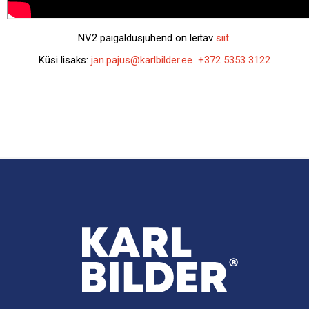
NV2 paigaldusjuhend on leitav
siit.
Küsi lisaks:
jan.pajus@karlbilder.ee
+372 5353 3122