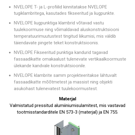
NVELOPE T- ja L-profiilid kinnitatakse NVELOPE
tugiklambritega, kasutades fikseeritud ja liugpunkte.
NVELOPE liugpunktiga klambrid võtavad vastu
tuulekoormuse ning võimaldavad aluskonstruktsiooni
temperatuurimuutustest tingitud liikumisi, mis väldib
täiendavate pingete teket konstruktsioonis.
NVELOPE Fikseeritud punktiga kandurid tagavad
fassaadikatte omakaalust tulenevate vertikaalkoormuste
ülekande kandvale konstruktsioonile.
NVELOPE klambrite samm projekteeritakse lähtuvalt
fassaadikatte mõõtmetest ja massist ning objekti
asukohast tulenevatest tuulekoormustest.
Materjal
Valmistatud pressitud alumiiniumisulamitest, mis vastavad
tootmisstandarditele EN 573-3 (materjal) ja EN 755.