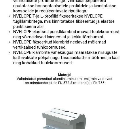
vertikaalsete profiilide külge. Vihmakaitsepaneelid
riputatakse horisontaalsetele profiilidele ja kinnitatakse
konsoolide ja reguleeritavate riputitega.
NVELOPE T-ja L-profiilid fikseeritakse NVELOPE
tugiklambritega, mis kinnitatakse fikseeritud ja elastse
punktiseeria abil.
NVELOPE elastsed punktklambrid imavad tuulekoormust
ning võimaldavad laienemist ja kokkutõmbumist.
NVELOPE fikseeritud klambrid neelavad mõlemad
vertikaalsed tühikoormused.
NVELOPE klambrite vahekaugus määratakse niisuguste
kattevalikute põhjal nagu fassaadikatte mõõtmed ja kaal
ning kohalikud tuulekoormused.
Materjal
Valmistatud pressitud alumiiniumisulamitest, mis vastavad
tootmisstandarditele EN 573-3 (materjal) ja EN 755.