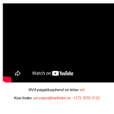
NV4 paigaldusjuhend on leitav
siit.
Küsi lisaks:
jan.pajus@karlbilder.ee
+372 5353 3122