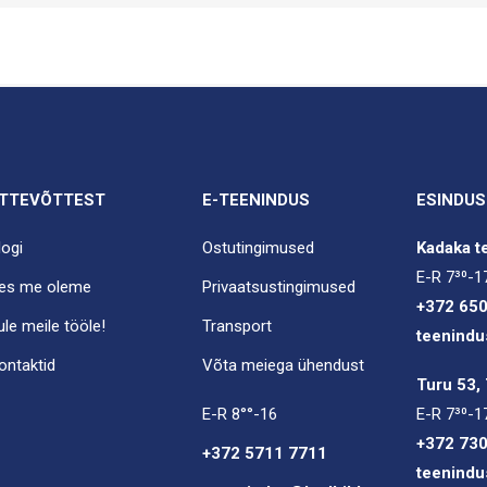
TTEVÕTTEST
E-TEENINDUS
ESINDUS
logi
Ostutingimused
Kadaka te
E-R 7³⁰-1
es me oleme
Privaatsustingimused
+372 65
ule meile tööle!
Transport
teenindu
ontaktid
Võta meiega ühendust
Turu 53, 
E-R 8°°-16
E-R 7³⁰-1
+372 73
+372 5711 7711
teenindu