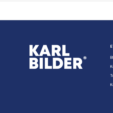
E
B
K
T
K