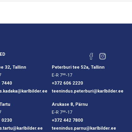
ED
e 32, Tallinn
Peterburi tee 52a, Tallinn
7
E-R 7³⁰-17
0 7440
+372 606 2220
s.kadaka@karlbilder.ee
teenindus.peterburi@karlbilder.ee
Tartu
Arukase 8, Pärnu
7
E-R 7³⁰-17
0 0230
+372 442 7800
s.tartu@karlbilder.ee
teenindus.parnu@karlbilder.ee