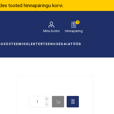
ades tooted hinnapäringu korvi.
0
Minu konto
Hinnapäring
NOSÜSTEEMID
ELEKTER
TEENUSED
AIATÖÖD
i

d
h