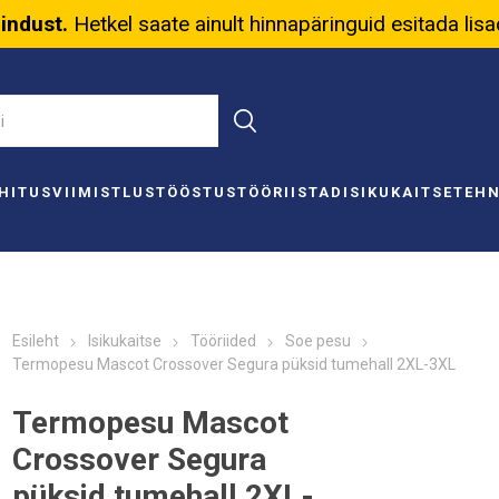
nindust.
Hetkel saate ainult hinnapäringuid esitada lis
HITUS
VIIMISTLUS
TÖÖSTUS
TÖÖRIISTAD
ISIKUKAITSE
TEH
Esileht
Isikukaitse
Tööriided
Soe pesu
Termopesu Mascot Crossover Segura püksid tumehall 2XL-3XL
Termopesu Mascot
Crossover Segura
püksid tumehall 2XL-