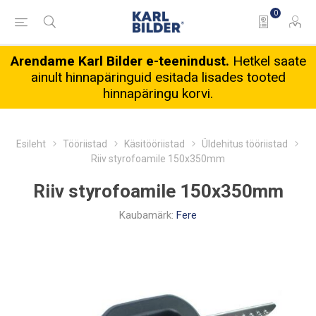
0
Arendame Karl Bilder e-teenindust.
Hetkel saate
ainult hinnapäringuid esitada lisades tooted
hinnapäringu korvi.
Esileht
Tööriistad
Käsitööriistad
Üldehitus tööriistad
Riiv styrofoamile 150x350mm
Riiv styrofoamile 150x350mm
Kaubamärk:
Fere