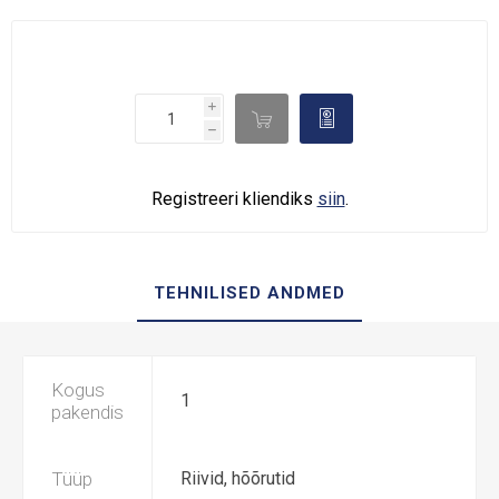
i

d
h
Registreeri kliendiks
siin
.
TEHNILISED ANDMED
Kogus
1
pakendis
Tüüp
Riivid, hõõrutid