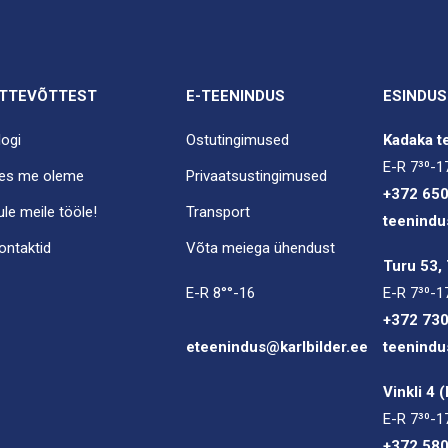
TTEVÕTTEST
E-TEENINDUS
ESINDUS
logi
Ostutingimused
Kadaka te
E-R 7³⁰-1
es me oleme
Privaatsustingimused
+372 65
ule meile tööle!
Transport
teenindu
ontaktid
Võta meiega ühendust
Turu 53, 
E-R 8°°-16
E-R 7³⁰-1
+372 73
eteenindus@karlbilder.ee
teenindu
Vinkli 4 
E-R 7³⁰-1
+372 58