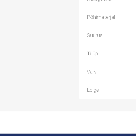
Põhimaterjal
Suurus
Tüüp
Värv
Lõige