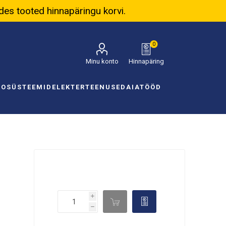
ades tooted hinnapäringu korvi.
0
Minu konto
Hinnapäring
NOSÜSTEEMID
ELEKTER
TEENUSED
AIATÖÖD
i

d
h