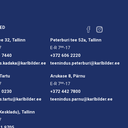
ED
e 32, Tallinn
Peterburi tee 52a, Tallinn
7
E-R 7³⁰-17
0 7440
+372 606 2220
s.kadaka@karlbilder.ee
teenindus.peterburi@karlbilder.ee
Tartu
Arukase 8, Pärnu
7
E-R 7³⁰-17
0 0230
+372 442 7800
s.tartu@karlbilder.ee
teenindus.parnu@karlbilder.ee
(Keskladu), Tallinn
7
01 9705