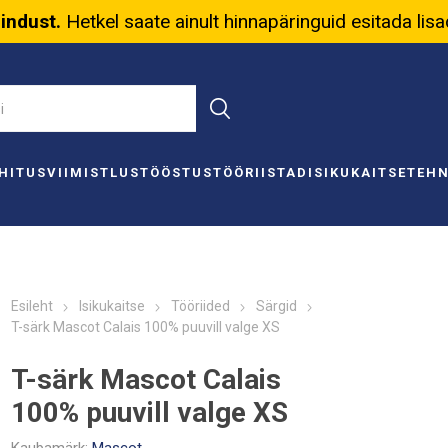
nindust.
Hetkel saate ainult hinnapäringuid esitada lis
HITUS
VIIMISTLUS
TÖÖSTUS
TÖÖRIISTAD
ISIKUKAITSE
TEH
Esileht
Isikukaitse
Tööriided
Särgid
T-särk Mascot Calais 100% puuvill valge XS
T-särk Mascot Calais
100% puuvill valge XS