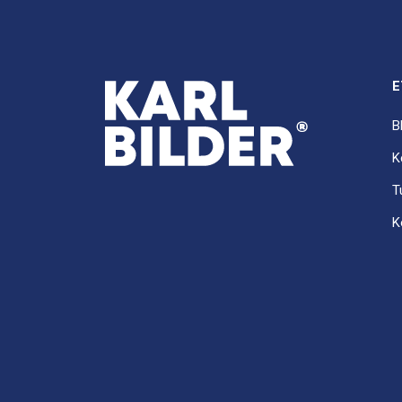
E
B
K
T
K