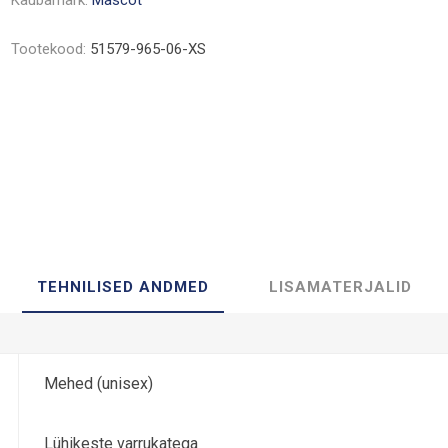
Kaubamärk:
Mascot
Tootekood:
51579-965-06-XS
TEHNILISED ANDMED
LISAMATERJALID
Mehed (unisex)
Lühikeste varrukatega