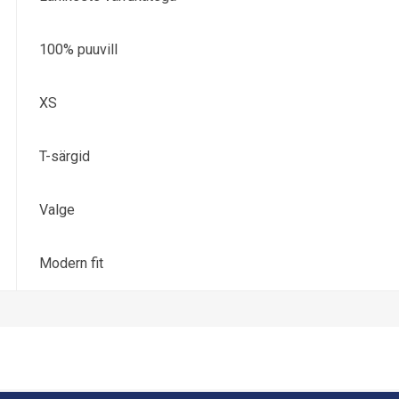
100% puuvill
XS
T-särgid
Valge
Modern fit