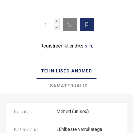
i

d
h
Registreeri kliendiks
siin
.
TEHNILISED ANDMED
LISAMATERJALID
Kasutaja
Mehed (unisex)
Kategooria
Lühikeste varrukatega