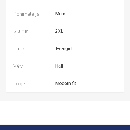
Põhimaterjal
Muud
Suurus
2XL
Tüüp
T-särgid
Värv
Hall
Lõige
Modern fit