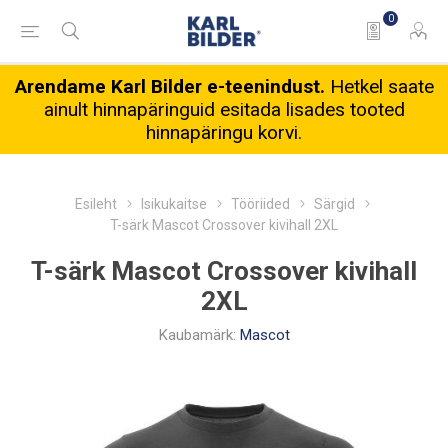
0
Arendame Karl Bilder e-teenindust.
Hetkel saate
ainult hinnapäringuid esitada lisades tooted
hinnapäringu korvi.
Esileht
Isikukaitse
Tööriided
Särgid
T-särk Mascot Crossover kivihall 2XL
T-särk Mascot Crossover kivihall
2XL
Kaubamärk:
Mascot