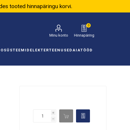
ades tooted hinnapäringu korvi.
0
Minu konto
Hinnapäring
NOSÜSTEEMID
ELEKTER
TEENUSED
AIATÖÖD
i

d
h