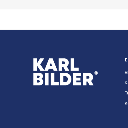
E
B
K
T
K