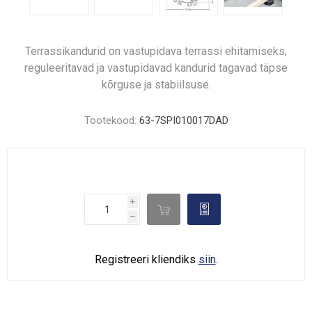
Terrassikandurid on vastupidava terrassi ehitamiseks,
reguleeritavad ja vastupidavad kandurid tagavad täpse
kõrguse ja stabiilsuse.
Tootekood:
63-7SPI010017DAD
i

d
h
Registreeri kliendiks
siin
.