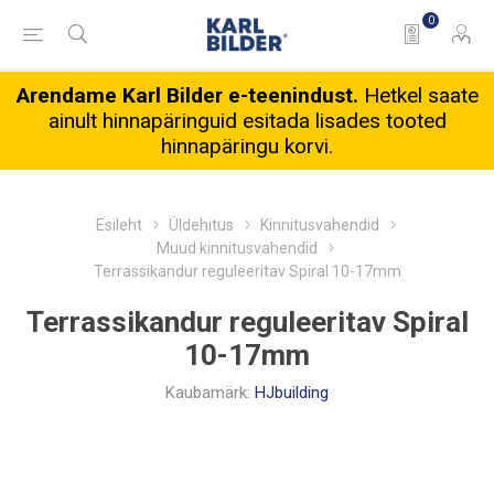
0
Arendame Karl Bilder e-teenindust.
Hetkel saate
ainult hinnapäringuid esitada lisades tooted
hinnapäringu korvi.
Esileht
Üldehitus
Kinnitusvahendid
Muud kinnitusvahendid
Terrassikandur reguleeritav Spiral 10-17mm
Terrassikandur reguleeritav Spiral
10-17mm
Kaubamärk:
HJbuilding