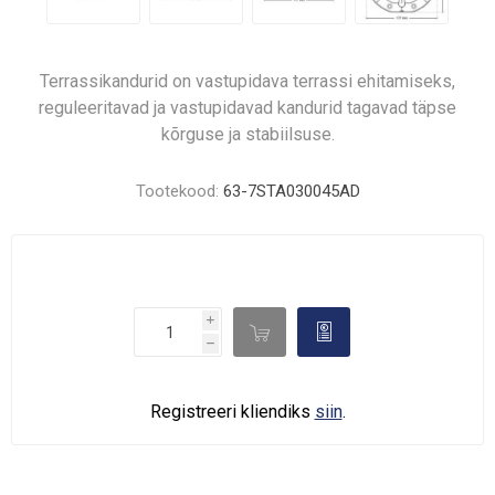
Terrassikandurid on vastupidava terrassi ehitamiseks,
reguleeritavad ja vastupidavad kandurid tagavad täpse
kõrguse ja stabiilsuse.
Tootekood:
63-7STA030045AD
i

d
h
Registreeri kliendiks
siin
.