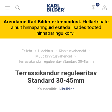
0
Arendame Karl Bilder e-teenindust.
Hetkel saate
ainult hinnapäringuid esitada lisades tooted
hinnapäringu korvi.
Esileht
Üldehitus
Kinnitusvahendid
Muud kinnitusvahendid
Terrassikandur reguleeritav Standard 30-45mm
Terrassikandur reguleeritav
Standard 30-45mm
Kaubamärk:
HJbuilding