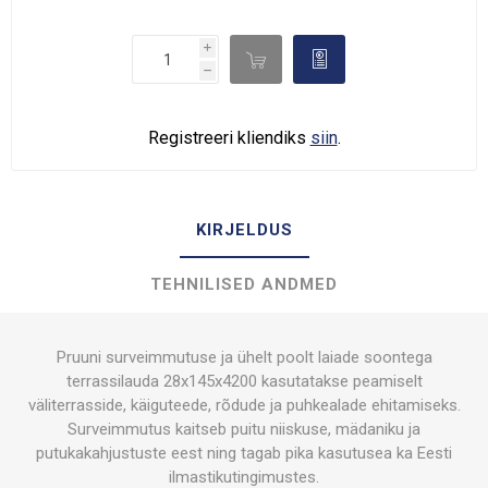
i

d
h
Registreeri kliendiks
siin
.
KIRJELDUS
TEHNILISED ANDMED
Pruuni surveimmutuse ja ühelt poolt laiade soontega
terrassilauda 28x145x4200 kasutatakse peamiselt
väliterrasside, käiguteede, rõdude ja puhkealade ehitamiseks.
Surveimmutus kaitseb puitu niiskuse, mädaniku ja
putukakahjustuste eest ning tagab pika kasutusea ka Eesti
ilmastikutingimustes.