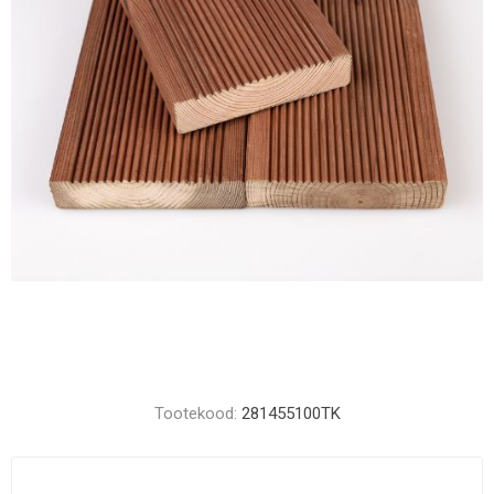
Tootekood:
281455100TK