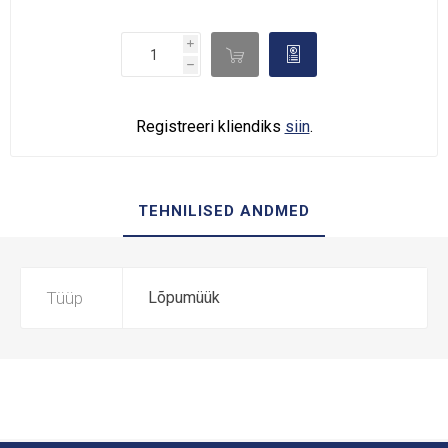
i

d
h
Registreeri kliendiks
siin
.
TEHNILISED ANDMED
Tüüp
Lõpumüük