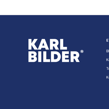
E
B
K
T
K