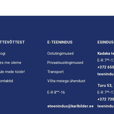
TTEVÕTTEST
E-TEENINDUS
ESINDUS
logi
Ostutingimused
Kadaka te
E-R 7³⁰-1
es me oleme
Privaatsustingimused
+372 65
ule meile tööle!
Transport
teenindu
ontaktid
Võta meiega ühendust
Turu 53, 
E-R 8°°-16
E-R 7³⁰-1
+372 73
eteenindus@karlbilder.ee
teenindu