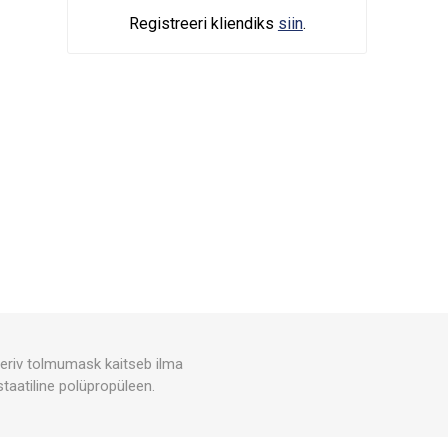
Registreeri kliendiks
siin
.
eeriv tolmumask kaitseb ilma
staatiline polüpropüleen.