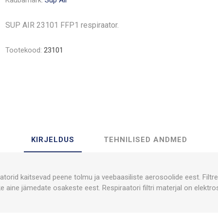
Kaubamärk:
Sup Air
SUP AIR 23101 FFP1 respiraator.
Tootekood:
23101
KIRJELDUS
TEHNILISED ANDMED
atorid kaitsevad peene tolmu ja veebaasiliste aerosoolide eest. Filtr
e aine jämedate osakeste eest. Respiraatori filtri materjal on elektro