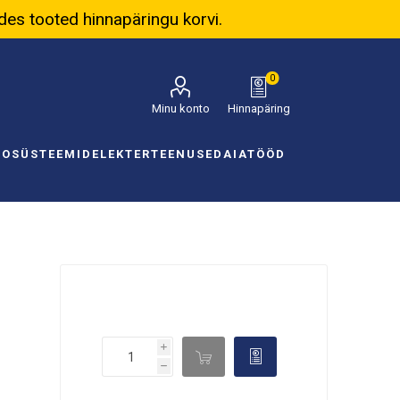
ades tooted hinnapäringu korvi.
0
Minu konto
Hinnapäring
NOSÜSTEEMID
ELEKTER
TEENUSED
AIATÖÖD
i

d
h