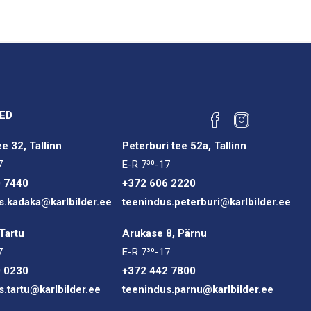
ED
e 32, Tallinn
Peterburi tee 52a, Tallinn
7
E-R 7³⁰-17
0 7440
+372 606 2220
s.kadaka@karlbilder.ee
teenindus.peterburi@karlbilder.ee
Tartu
Arukase 8, Pärnu
7
E-R 7³⁰-17
0 0230
+372 442 7800
s.tartu@karlbilder.ee
teenindus.parnu@karlbilder.ee