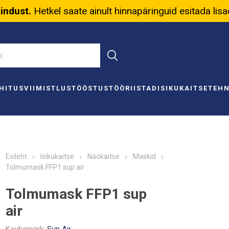
nindust.
Hetkel saate ainult hinnapäringuid esitada lis
HITUS
VIIMISTLUS
TÖÖSTUS
TÖÖRIISTAD
ISIKUKAITSE
TEH
Esileht
Isikukaitse
Näokaitse
Maskid
Tolmumask FFP1 sup air
Tolmumask FFP1 sup
air