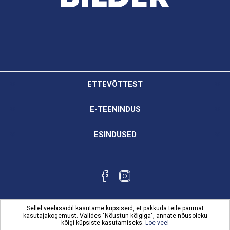
ETTEVÕTTEST
E-TEENINDUS
ESINDUSED
Sellel veebisaidil kasutame küpsiseid, et pakkuda teile parimat
kasutajakogemust. Valides "Nõustun kõigiga", annate nõusoleku
kõigi küpsiste kasutamiseks.
Loe veel
Powered by
nopCommerce