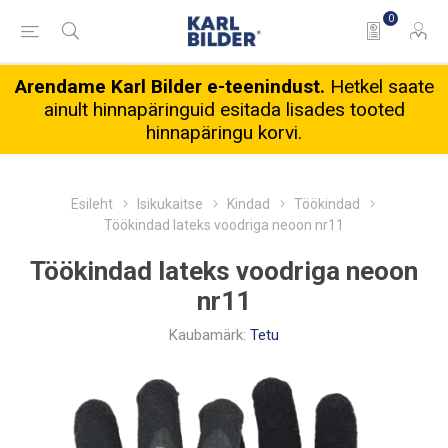
0
Arendame Karl Bilder e-teenindust.
Hetkel saate
ainult hinnapäringuid esitada lisades tooted
hinnapäringu korvi.
Esileht
Isikukaitse
Kindad
Töökindad
Töökindad lateks voodriga neoon nr11
Töökindad lateks voodriga neoon
nr11
Kaubamärk:
Tetu