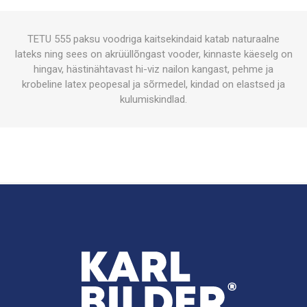
TETU 555 paksu voodriga kaitsekindaid katab naturaalne
lateks ning sees on akrüüllõngast vooder, kinnaste käeselg on
hingav, hästinähtavast hi-viz nailon kangast, pehme ja
krobeline latex peopesal ja sõrmedel, kindad on elastsed ja
kulumiskindlad.