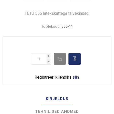
TETU 555 latekskattega talvekindad.
Tootekood:
555-11
i

d
h
Registreeri kliendiks
siin
.
KIRJELDUS
TEHNILISED ANDMED